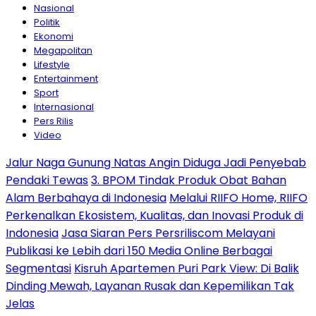
Nasional
Politik
Ekonomi
Megapolitan
Lifestyle
Entertainment
Sport
Internasional
Pers Rilis
Video
Jalur Naga Gunung Natas Angin Diduga Jadi Penyebab
Pendaki Tewas
3. BPOM Tindak Produk Obat Bahan
Alam Berbahaya di Indonesia
Melalui RIIFO Home, RIIFO
Perkenalkan Ekosistem, Kualitas, dan Inovasi Produk di
Indonesia
Jasa Siaran Pers Persriliscom Melayani
Publikasi ke Lebih dari 150 Media Online Berbagai
Segmentasi
Kisruh Apartemen Puri Park View: Di Balik
Dinding Mewah, Layanan Rusak dan Kepemilikan Tak
Jelas