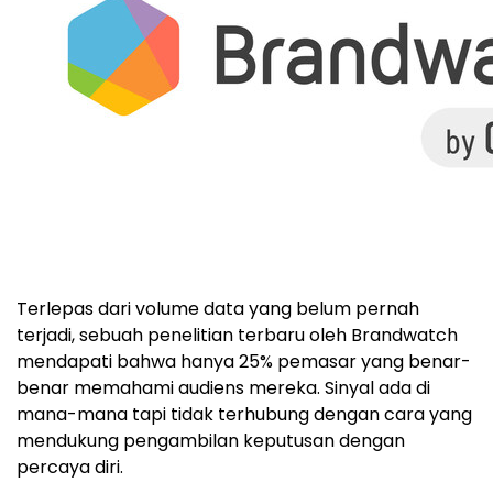
Terlepas dari volume data yang belum pernah
terjadi, sebuah penelitian terbaru oleh Brandwatch
mendapati bahwa hanya 25% pemasar yang benar-
benar memahami audiens mereka. Sinyal ada di
mana-mana tapi tidak terhubung dengan cara yang
mendukung pengambilan keputusan dengan
percaya diri.