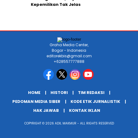
Kepemilikan Tak Jelas
Graha Media Center,
Bogor - Indonesia
editorekbis@gmail.com
+628557777888
HOME
HISTORI
TIM REDAKSI
PEDOMAN MEDIA SIBER
KODE ETIK JURNALISTIK
HAK JAWAB
KONTAK IKLAN
COPYRIGHT © 2026 ADIL MAKMUR - ALL RIGHTS RESERVED