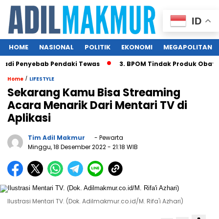
ID
HOME
NASIONAL
POLITIK
EKONOMI
MEGAPOLITAN
adi Penyebab Pendaki Tewas
3. BPOM Tindak Produk Obat Ba
/
Home
LIFESTYLE
Sekarang Kamu Bisa Streaming
Acara Menarik Dari Mentari TV di
Aplikasi
Tim Adil Makmur
- Pewarta
Minggu, 18 Desember 2022
- 21:18 WIB
Ilustrasi Mentari TV. (Dok. Adilmakmur.co.id/M. Rifa'i Azhari)