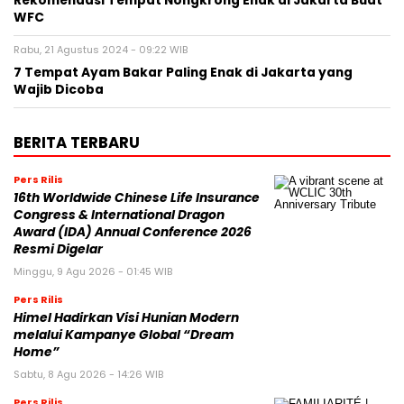
Rekomendasi Tempat Nongkrong Enak di Jakarta Buat
WFC
Rabu, 21 Agustus 2024 - 09:22 WIB
7 Tempat Ayam Bakar Paling Enak di Jakarta yang
Wajib Dicoba
BERITA TERBARU
Pers Rilis
16th Worldwide Chinese Life Insurance
Congress & International Dragon
Award (IDA) Annual Conference 2026
Resmi Digelar
Minggu, 9 Agu 2026 - 01:45 WIB
Pers Rilis
Himel Hadirkan Visi Hunian Modern
melalui Kampanye Global “Dream
Home”
Sabtu, 8 Agu 2026 - 14:26 WIB
Pers Rilis