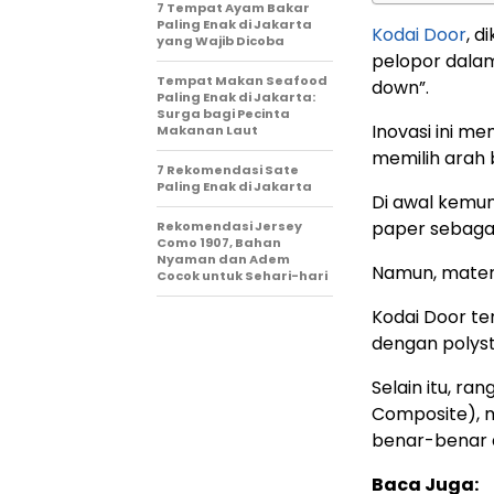
7 Tempat Ayam Bakar
Paling Enak di Jakarta
Kodai Door
, d
yang Wajib Dicoba
pelopor dalam
Tempat Makan Seafood
down”.
Paling Enak di Jakarta:
Surga bagi Pecinta
Inovasi ini m
Makanan Laut
memilih arah 
7 Rekomendasi Sate
Paling Enak di Jakarta
Di awal kemu
paper sebagai
Rekomendasi Jersey
Como 1907, Bahan
Nyaman dan Adem
Namun, materi
Cocok untuk Sehari-hari
Kodai Door t
dengan polyst
Selain itu, r
Composite), m
benar-benar a
Baca Juga: