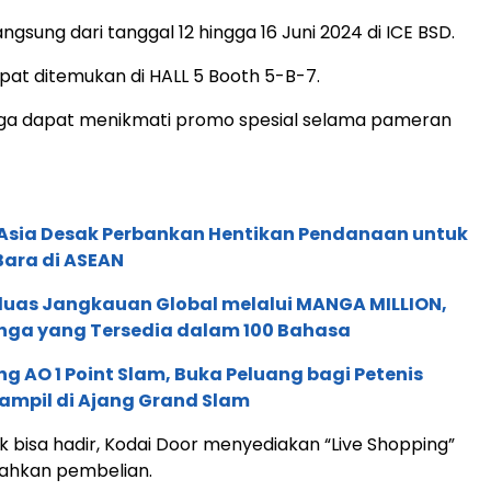
angsung dari tanggal 12 hingga 16 Juni 2024 di ICE BSD.
pat ditemukan di HALL 5 Booth 5-B-7.
uga dapat menikmati promo spesial selama pameran
e Asia Desak Perbankan Hentikan Pendanaan untuk
Bara di ASEAN
rluas Jangkauan Global melalui MANGA MILLION,
nga yang Tersedia dalam 100 Bahasa
g AO 1 Point Slam, Buka Peluang bagi Petenis
ampil di Ajang Grand Slam
ak bisa hadir, Kodai Door menyediakan “Live Shopping”
ahkan pembelian.