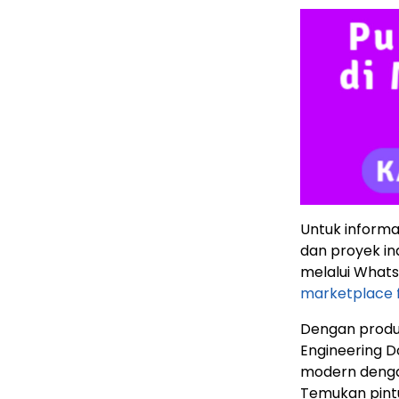
Untuk informas
dan proyek i
melalui What
marketplace f
Dengan produk
Engineering D
modern dengan 
Temukan pintu