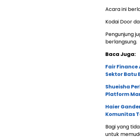
Acara ini berl
Kodai Door da
Pengunjung j
berlangsung.
Baca Juga:
Fair Financ
Sektor Batu 
Shueisha Pe
Platform Ma
Haier Ganden
Komunitas T
Bagi yang tid
untuk memud