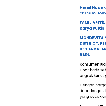
Himel Hadirk
“Dream Hom
FAMILIARITÉ
Karya Puitis
MONDEVITA 
DISTRICT, P
KEDUA DALA
BARU
Konsumen juga 
Door hadir se
engsel, kunci,
Dengan harga 
door dengan l
yang cocok u