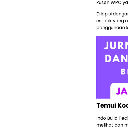
kusen WPC yan
Dilapisi denga
estetik yang 
penggunaan k
Temui Kod
Indo Build Te
melihat dan m