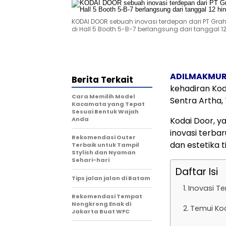
KODAI DOOR sebuah inovasi terdepan dari PT Graha
di Hall 5 Booth 5-B-7 berlangsung dari tanggal 12
ADILMAKMUR
Berita Terkait
kehadiran Koda
Cara Memilih Model
Sentra Artha,
Kacamata yang Tepat
Sesuai Bentuk Wajah
Anda
Kodai Door, y
inovasi terba
Rekomendasi Outer
dan estetika ti
Terbaik untuk Tampil
Stylish dan Nyaman
Sehari-hari
Daftar Isi
Tips jalan jalan di Batam
Inovasi Te
Rekomendasi Tempat
Nongkrong Enak di
Temui Kod
Jakarta Buat WFC