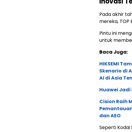
Inovasi T
Pada akhir ta
mereka, TOP E
Pintu ini me
untuk memberi
Baca Juga:
HIKSEMI Tam
Skenario di
AI di Asia T
Huawei Jadi
Cision Raih
Pemantauan d
dan AEO
Seperti Kodai