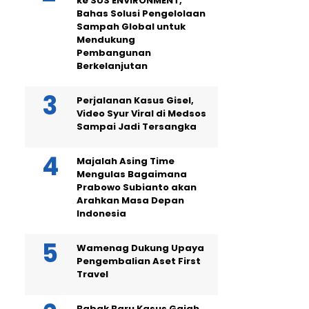
ke SUS ENVIRONMENT,
Bahas Solusi Pengelolaan
Sampah Global untuk
Mendukung
Pembangunan
Berkelanjutan
Perjalanan Kasus Gisel,
Video Syur Viral di Medsos
Sampai Jadi Tersangka
Majalah Asing Time
Mengulas Bagaimana
Prabowo Subianto akan
Arahkan Masa Depan
Indonesia
Wamenag Dukung Upaya
Pengembalian Aset First
Travel
Babak Baru Kasus Gajah