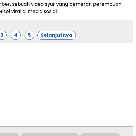
mber, sebuah video syur yang pemeran perempuan
isel viral di media sosial.
3
4
5
Selanjutnya