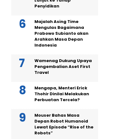
Lanjut ke Tahap
Penyidikan
Majalah Asing Time
Mengulas Bagaimana
Prabowo Subianto akan
Arahkan Masa Depan
Indonesia
Wamenag Dukung Upaya
Pengembalian Aset First
Travel
Mengapa, Menteri Erick
Thohir Dinilai Melakukan
Perbuatan Tercela?
Mouser Bahas Masa
Depan Robot Humanoid
Lewat Episode “Rise of the
Robots”