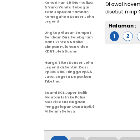
Kehadiran Siti Nurhaliza
Di awal Nove
& Yura Yunita Sebagai
disebut mirip G
Tamu Spesial Tambah
Kemegahan Konser John
Legend
Halaman :
Ungkap Alasan Sempat
1
2
Berdiam Diri, Selebgram
Cantik Intan Nabila
Simpan Puluhan Video
KDRT oleh Suami
Harga Tiket Konser John
Legend di Sentul: Dari
Rp900 Ribu Hingga Rp5,5
Juta, Segera Dapatkan
Tiketmu
Suami BCL Lapor Balik
Mantan Istri ke Polisi
Meski Kasus Dugaan
Penggelapan Dana Rp6,9
M Belum Selesa