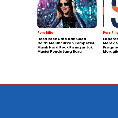
Pers Rilis
Pers Rili
Hard Rock Cafe dan Coca-
Laporan
Cola® Meluncurkan Kompetisi
Merek t
Musik Hard Rock Rising untuk
Fragmen
Musisi Pendatang Baru
Merugi