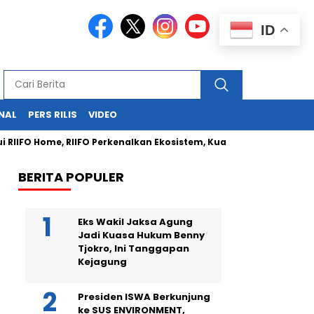
ID
NAL
PERS RILIS
VIDEO
IIFO Home, RIIFO Perkenalkan Ekosistem, Kualitas, dan Inovasi Pro
BERITA POPULER
Eks Wakil Jaksa Agung
Jadi Kuasa Hukum Benny
Tjokro, Ini Tanggapan
Kejagung
Presiden ISWA Berkunjung
ke SUS ENVIRONMENT,