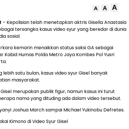
A
A
A
R
– Kepolisian telah menetapkan aktris Gisella Anastasia
sebagai tersangka kasus video syur yang beredar di dunia
a sosial.
perkara kemarin menaikkan status saksi GA sebagai
jar Kabid Humas Polda Metro Jaya Kombes Pol Yusri
rta.
 lebih satu bulan, kasus video syur Gisel banyak
atian masyarakat.
 Gisel merupakan publik figur, namun kasus ini turut
erapa nama yang dituding ada dalam video tersebut.
nyanyi Joshua March sampai Michael Yukinobu Defretes.
ai Kimono di Video Syur Gisel