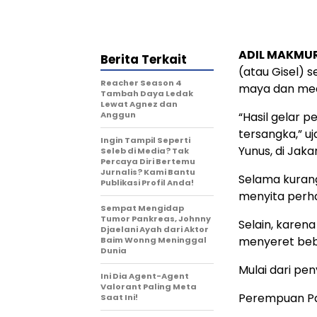
ADIL MAKMU
Berita Terkait
(atau Gisel) 
Reacher Season 4
maya dan medi
Tambah Daya Ledak
Lewat Agnez dan
Anggun
“Hasil gelar 
tersangka,” u
Ingin Tampil Seperti
Yunus, di Jaka
Seleb di Media? Tak
Percaya Diri Bertemu
Jurnalis? Kami Bantu
Selama kurang
Publikasi Profil Anda!
menyita perh
Sempat Mengidap
Tumor Pankreas, Johnny
Selain, karena
Djaelani Ayah dari Aktor
menyeret beb
Baim Wonng Meninggal
Dunia
Mulai dari pe
Ini Dia Agent-Agent
Valorant Paling Meta
Perempuan Pak
Saat Ini!