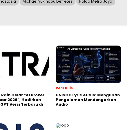
Anastasia
Michael Yukinobu Defretes
Polda Metro Jaya
s
Pers Rilis
 Raih Gelar “AI Broker
UNISOC Lyric Audio: Mengubah
Year 2026”, Hadirkan
Pengalaman Mendengarkan
GPT Versi Terbaru di
Audio