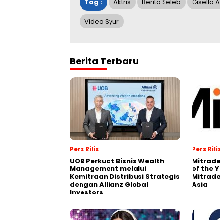
Tag :
Aktris
Berita Seleb
Gisella 
Video Syur
Berita Terbaru
Pers Rilis
Pers Rili
UOB Perkuat Bisnis Wealth
Mitrade
Management melalui
of the 
Kemitraan Distribusi Strategis
Mitrade
dengan Allianz Global
Asia
Investors