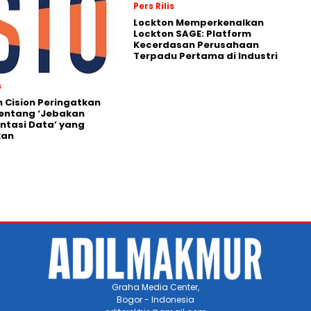
Pers Rilis
Lockton Memperkenalkan
Lockton SAGE: Platform
Kecerdasan Perusahaan
Terpadu Pertama di Industri
s
 Cision Peringatkan
entang ‘Jebakan
tasi Data’ yang
kan
Graha Media Center,
Bogor - Indonesia