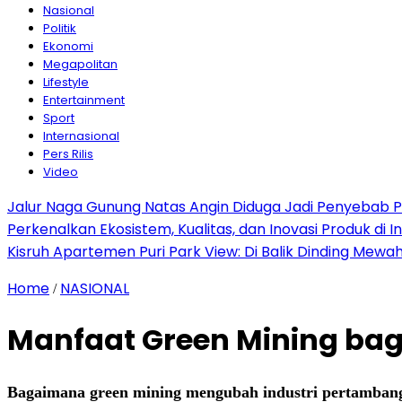
Nasional
Politik
Ekonomi
Megapolitan
Lifestyle
Entertainment
Sport
Internasional
Pers Rilis
Video
Jalur Naga Gunung Natas Angin Diduga Jadi Penyebab 
Perkenalkan Ekosistem, Kualitas, dan Inovasi Produk di I
Kisruh Apartemen Puri Park View: Di Balik Dinding Mewa
Home
NASIONAL
/
Manfaat Green Mining bag
Bagaimana green mining mengubah industri pertambanga