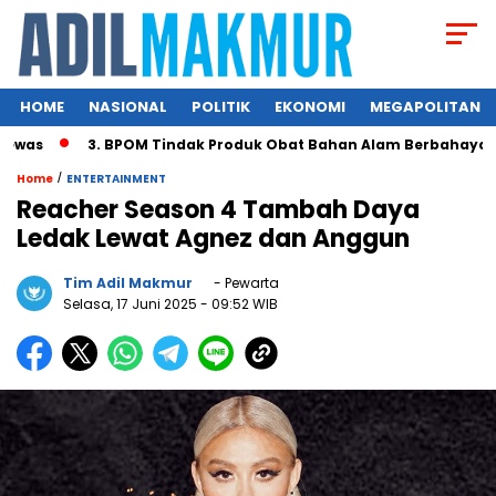
HOME
NASIONAL
POLITIK
EKONOMI
MEGAPOLITAN
3. BPOM Tindak Produk Obat Bahan Alam Berbahaya di Indo
/
Home
ENTERTAINMENT
Reacher Season 4 Tambah Daya
Ledak Lewat Agnez dan Anggun
Tim Adil Makmur
- Pewarta
Selasa, 17 Juni 2025
- 09:52 WIB