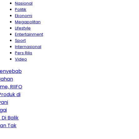
Nasional
Politik
Ekonomi
Megapolitan
Lifestyle
Entertainment
Sport
Internasional
Pers Rilis
Video
bab
IFO
 di
ik
k