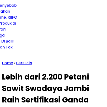
bab
IFO
 di
ik
k
Home
Pers Rilis
/
Lebih dari 2.200 Petani
Sawit Swadaya Jambi
Raih Sertifikasi Ganda