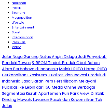
Nasional
Politik
Ekonomi
Megapolitan
Lifestyle
Entertainment
Sport
Internasional
Pers Rilis
Video
Jalur Naga Gunung Natas Angin Diduga Jadi Penyebab
Pendaki Tewas
3. BPOM Tindak Produk Obat Bahan
Alam Berbahaya di Indonesia
Melalui RIIFO Home, RIIFO
Perkenalkan Ekosistem, Kualitas, dan Inovasi Produk di
Indonesia
Jasa Siaran Pers Persriliscom Melayani
Publikasi ke Lebih dari 150 Media Online Berbagai
Segmentasi
Kisruh Apartemen Puri Park View: Di Balik
Dinding Mewah, Layanan Rusak dan Kepemilikan Tak
Jelas