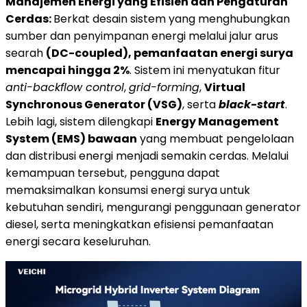
Manajemen Energi yang Efisien dan Pengaturan
Cerdas:
Berkat desain sistem yang menghubungkan
sumber dan penyimpanan energi melalui jalur arus
searah
(DC-coupled), pemanfaatan energi surya
mencapai hingga 2%
. Sistem ini menyatukan fitur
anti-backflow control
,
grid-forming
,
Virtual
Synchronous Generator (VSG)
, serta
black-start
.
Lebih lagi, sistem dilengkapi
Energy Management
System (EMS) bawaan
yang membuat pengelolaan
dan distribusi energi menjadi semakin cerdas. Melalui
kemampuan tersebut, pengguna dapat
memaksimalkan konsumsi energi surya untuk
kebutuhan sendiri, mengurangi penggunaan generator
diesel, serta meningkatkan efisiensi pemanfaatan
energi secara keseluruhan.