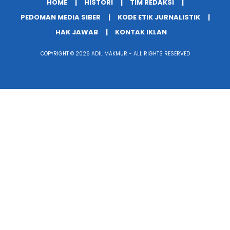
HOME
HISTORI
TIM REDAKSI
PEDOMAN MEDIA SIBER
KODE ETIK JURNALISTIK
HAK JAWAB
KONTAK IKLAN
COPYRIGHT © 2026 ADIL MAKMUR - ALL RIGHTS RESERVED