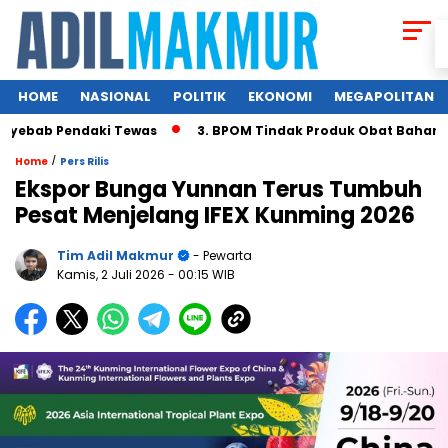
HOME
NASIONAL
POLITIK
EKONOMI
MEGAPOLITAN
ebab Pendaki Tewas
3. BPOM Tindak Produk Obat Bahan Alam
/
Home
Pers Rilis
Ekspor Bunga Yunnan Terus Tumbuh
Pesat Menjelang IFEX Kunming 2026
Tim Adil Makmur
- Pewarta
Kamis, 2 Juli 2026
- 00:15 WIB