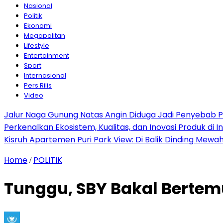
Nasional
Politik
Ekonomi
Megapolitan
Lifestyle
Entertainment
Sport
Internasional
Pers Rilis
Video
Jalur Naga Gunung Natas Angin Diduga Jadi Penyebab 
Perkenalkan Ekosistem, Kualitas, dan Inovasi Produk di I
Kisruh Apartemen Puri Park View: Di Balik Dinding Mewa
Home
POLITIK
/
Tunggu, SBY Bakal Bertem