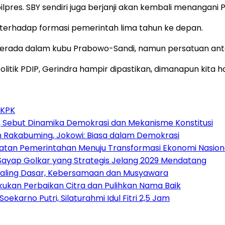
ilpres. SBY sendiri juga berjanji akan kembali menangani
terhadap formasi pemerintah lima tahun ke depan.
berada dalam kubu Prabowo-Sandi, namun persatuan anta
tik PDIP, Gerindra hampir dipastikan, dimanapun kita harus
 KPK
 Sebut Dinamika Demokrasi dan Mekanisme Konstitusi
n Rakabuming, Jokowi: Biasa dalam Demokrasi
atan Pemerintahan Menuju Transformasi Ekonomi Nasion
, Sayap Golkar yang Strategis Jelang 2029 Mendatang
p Paling Dasar, Kebersamaan dan Musyawara
akukan Perbaikan Citra dan Pulihkan Nama Baik
arno Putri, Silaturahmi Idul Fitri 2,5 Jam