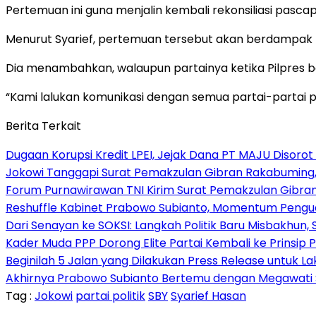
Pertemuan ini guna menjalin kembali rekonsiliasi pascap
Menurut Syarief, pertemuan tersebut akan berdampak 
Dia menambahkan, walaupun partainya ketika Pilpres 
“Kami lalukan komunikasi dengan semua partai-partai poli
Berita Terkait
Dugaan Korupsi Kredit LPEI, Jejak Dana PT MAJU Disorot
Jokowi Tanggapi Surat Pemakzulan Gibran Rakabuming,
Forum Purnawirawan TNI Kirim Surat Pemakzulan Gibra
Reshuffle Kabinet Prabowo Subianto, Momentum Pengu
Dari Senayan ke SOKSI: Langkah Politik Baru Misbakhun
Kader Muda PPP Dorong Elite Partai Kembali ke Prinsi
Beginilah 5 Jalan yang Dilakukan Press Release untuk L
Akhirnya Prabowo Subianto Bertemu dengan Megawati Soek
Tag :
Jokowi
partai politik
SBY
Syarief Hasan