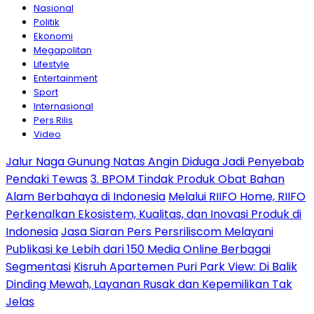
Nasional
Politik
Ekonomi
Megapolitan
Lifestyle
Entertainment
Sport
Internasional
Pers Rilis
Video
Jalur Naga Gunung Natas Angin Diduga Jadi Penyebab
Pendaki Tewas
3. BPOM Tindak Produk Obat Bahan
Alam Berbahaya di Indonesia
Melalui RIIFO Home, RIIFO
Perkenalkan Ekosistem, Kualitas, dan Inovasi Produk di
Indonesia
Jasa Siaran Pers Persriliscom Melayani
Publikasi ke Lebih dari 150 Media Online Berbagai
Segmentasi
Kisruh Apartemen Puri Park View: Di Balik
Dinding Mewah, Layanan Rusak dan Kepemilikan Tak
Jelas