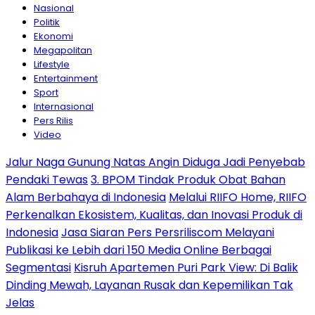
Nasional
Politik
Ekonomi
Megapolitan
Lifestyle
Entertainment
Sport
Internasional
Pers Rilis
Video
Jalur Naga Gunung Natas Angin Diduga Jadi Penyebab
Pendaki Tewas
3. BPOM Tindak Produk Obat Bahan
Alam Berbahaya di Indonesia
Melalui RIIFO Home, RIIFO
Perkenalkan Ekosistem, Kualitas, dan Inovasi Produk di
Indonesia
Jasa Siaran Pers Persriliscom Melayani
Publikasi ke Lebih dari 150 Media Online Berbagai
Segmentasi
Kisruh Apartemen Puri Park View: Di Balik
Dinding Mewah, Layanan Rusak dan Kepemilikan Tak
Jelas