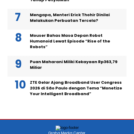
Mengapa, Menteri Erick Thohir Dinilai
Melakukan Perbuatan Tercela?
Mouser Bahas Masa Depan Robot
Humanoid Lewat Episode “Rise of the
Robots”
Puan Maharani Miliki Kekayaan Rp363,79
Miliar
ZTE Gelar Ajang Broadband User Congress
2026 di São Paulo dengan Tema “Monetize
Your Intelligent Broadband”
Graha Media Center,