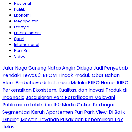
Nasional
Politik
Ekonomi
Megapolitan
Lifestyle
Entertainment
Sport
Internasional
Pers Rilis
Video
Jalur Naga Gunung Natas Angin Diduga Jadi Penyebab
Pendaki Tewas
3. BPOM Tindak Produk Obat Bahan
Alam Berbahaya di Indonesia
Melalui RIIFO Home, RIIFO
Perkenalkan Ekosistem, Kualitas, dan Inovasi Produk di
Indonesia
Jasa Siaran Pers Persriliscom Melayani
Publikasi ke Lebih dari 150 Media Online Berbagai
Segmentasi
Kisruh Apartemen Puri Park View: Di Balik
Dinding Mewah, Layanan Rusak dan Kepemilikan Tak
Jelas