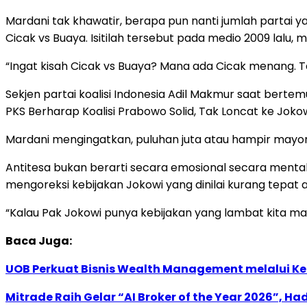
Mardani tak khawatir, berapa pun nanti jumlah partai ya
Cicak vs Buaya. Isitilah tersebut pada medio 2009 lalu
“Ingat kisah Cicak vs Buaya? Mana ada Cicak menang. T
Sekjen partai koalisi Indonesia Adil Makmur saat berte
PKS Berharap Koalisi Prabowo Solid, Tak Loncat ke Joko
Mardani mengingatkan, puluhan juta atau hampir mayorit
Antitesa bukan berarti secara emosional secara mentah
mengoreksi kebijakan Jokowi yang dinilai kurang tepat at
“Kalau Pak Jokowi punya kebijakan yang lambat kita mau
Baca Juga:
UOB Perkuat Bisnis Wealth Management melalui Kemi
Mitrade Raih Gelar “AI Broker of the Year 2026”, Ha