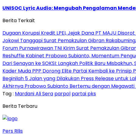
UNISOC Lyric Audio: Mengubah Pengalaman Mende
Berita Terkait
Dugaan Korupsi Kredit LPEI, Jejak Dana PT MAJU Disorot
Jokowi Tanggapi Surat Pemakzulan Gibran Rakabuming,
Forum Purnawirawan TNI Kirim Surat Pemakzulan Gibra
Reshuffle Kabinet Prabowo Subianto, Momentum Pengu
Dari Senayan ke SOKSI: Langkah Politik Baru Misbakhun
Kader Muda PPP Dorong Elite Partai Kembali ke Prinsi
Beginilah 5 Jalan yang Dilakukan Press Release untuk L
Akhirnya Prabowo Subianto Bertemu dengan Megawati Soek
Tag :
Mardani Ali Sera
parpol
partai pks
Berita Terbaru
Pers Rilis