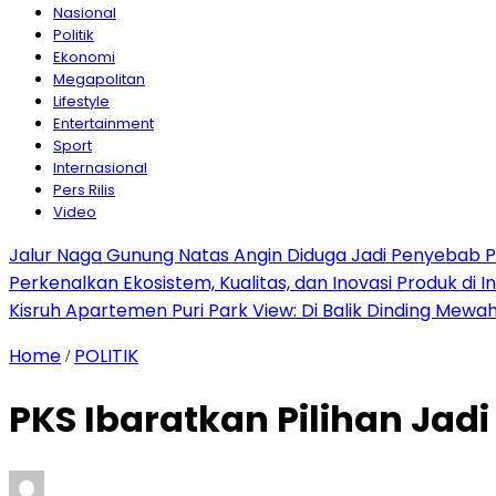
Nasional
Politik
Ekonomi
Megapolitan
Lifestyle
Entertainment
Sport
Internasional
Pers Rilis
Video
Jalur Naga Gunung Natas Angin Diduga Jadi Penyebab 
Perkenalkan Ekosistem, Kualitas, dan Inovasi Produk di I
Kisruh Apartemen Puri Park View: Di Balik Dinding Mewa
Home
POLITIK
/
PKS Ibaratkan Pilihan Jadi