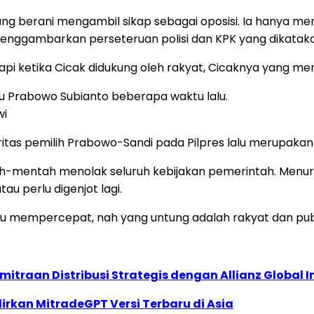
ng berani mengambil sikap sebagai oposisi. Ia hanya mengi
, menggambarkan perseteruan polisi dan KPK yang dikatak
api ketika Cicak didukung oleh rakyat, Cicaknya yang me
mu Prabowo Subianto beberapa waktu lalu.
wi
as pemilih Prabowo-Sandi pada Pilpres lalu merupakan an
-mentah menolak seluruh kebijakan pemerintah. Menurutn
au perlu digenjot lagi.
 mempercepat, nah yang untung adalah rakyat dan publik i
traan Distribusi Strategis dengan Allianz Global I
dirkan MitradeGPT Versi Terbaru di Asia