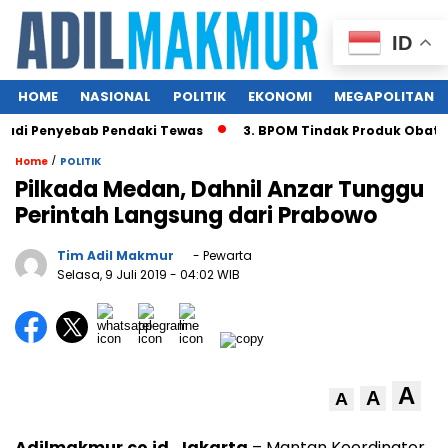
ID
HOME
NASIONAL
POLITIK
EKONOMI
MEGAPOLITAN
adi Penyebab Pendaki Tewas
3. BPOM Tindak Produk Obat Ba
/
Home
POLITIK
Pilkada Medan, Dahnil Anzar Tunggu
Perintah Langsung dari Prabowo
Tim Adil Makmur
- Pewarta
Selasa, 9 Juli 2019
- 04:02 WIB
A
A
A
Adilmakmur.co.id, Jakarta
– Mantan Koordinator