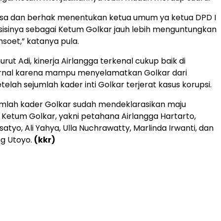
bisa dan berhak menentukan ketua umum ya ketua DPD I
osisinya sebagai Ketum Golkar jauh lebih menguntungkan
soet,” katanya pula.
nurut Adi, kinerja Airlangga terkenal cukup baik di
ernal karena mampu menyelamatkan Golkar dari
elah sejumlah kader inti Golkar terjerat kasus korupsi.
ejumlah kader Golkar sudah mendeklarasikan maju
 Ketum Golkar, yakni petahana Airlangga Hartarto,
tyo, Ali Yahya, Ulla Nuchrawatty, Marlinda Irwanti, dan
g Utoyo.
(kkr)