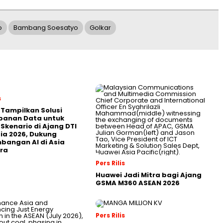
o
Bambang Soesatyo
Golkar
s
 Tampilkan Solusi
panan Data untuk
 Skenario di Ajang DTI
ia 2026, Dukung
angan AI di Asia
ra
Pers Rilis
Huawei Jadi Mitra bagi Ajang
GSMA M360 ASEAN 2026
Pers Rilis