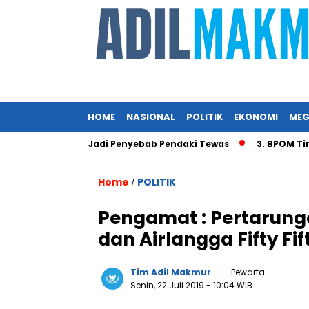
HOME
NASIONAL
POLITIK
EKONOMI
MEG
s Angin Diduga Jadi Penyebab Pendaki Tewas
3. BPOM Tinda
Home
POLITIK
/
Pengamat : Pertarung
dan Airlangga Fifty Fif
Tim Adil Makmur
- Pewarta
Senin, 22 Juli 2019
- 10:04 WIB