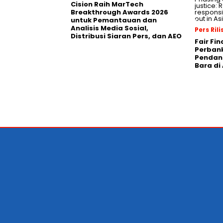
Cision Raih MarTech
Breakthrough Awards 2026
untuk Pemantauan dan
Analisis Media Sosial,
Pers Rili
Distribusi Siaran Pers, dan AEO
Fair Fi
Perban
Pendana
Bara di