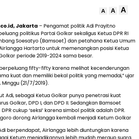
A
A
A
co.id, Jakarta
– Pengamat politik Adi Prayitno
luang politikus Partai Golkar sekaligus Ketua DPR RI
bang Soesatyo (Bamsoet) dan petahana Ketua Umum
 Airlangga Hartarto untuk memenangkan posisi Ketua
Golkar periode 2019-2024 sama besar.
rpeluang fifty-fifty karena melihat kecenderungan
a kuat dan memiliki bekal politik yang memadai,” ujar
a, Minggu (21/7/2019).
jut Adi, sebagai Ketua Golkar punya penetrasi kuat
us Golkar, DPD I, dan DPD II. Sedangkan Bamsoet
DPR cukup ‘seksi’ karena simbol politik adalah DPR.
sgoro dorong Airlangga kembali menjadi Ketum Golkar
 Adi berpendapat, Airlangga lebih diuntungkan karena
agai Ketum menjadikannya lebih mudah meraup suara.