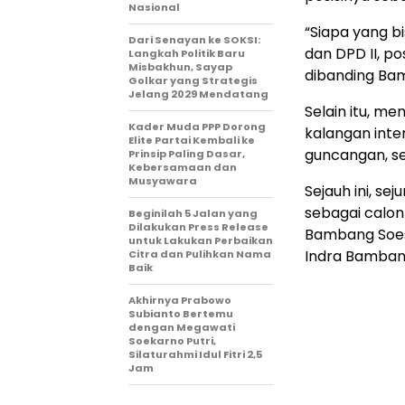
Nasional
“Siapa yang 
Dari Senayan ke SOKSI:
dan DPD II, p
Langkah Politik Baru
Misbakhun, Sayap
dibanding Bam
Golkar yang Strategis
Jelang 2029 Mendatang
Selain itu, me
Kader Muda PPP Dorong
kalangan int
Elite Partai Kembali ke
guncangan, set
Prinsip Paling Dasar,
Kebersamaan dan
Musyawara
Sejauh ini, s
sebagai calon
Beginilah 5 Jalan yang
Dilakukan Press Release
Bambang Soesa
untuk Lakukan Perbaikan
Indra Bamban
Citra dan Pulihkan Nama
Baik
Akhirnya Prabowo
Subianto Bertemu
dengan Megawati
Soekarno Putri,
Silaturahmi Idul Fitri 2,5
Jam