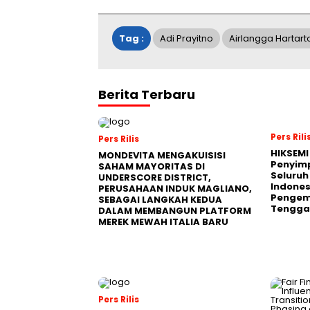
Tag :
Adi Prayitno
Airlangga Hartart
Berita Terbaru
Pers Rili
Pers Rilis
HIKSEMI
MONDEVITA MENGAKUISISI
Penyim
SAHAM MAYORITAS DI
Seluruh
UNDERSCORE DISTRICT,
Indones
PERUSAHAAN INDUK MAGLIANO,
Pengemb
SEBAGAI LANGKAH KEDUA
Tengga
DALAM MEMBANGUN PLATFORM
MEREK MEWAH ITALIA BARU
Pers Rilis