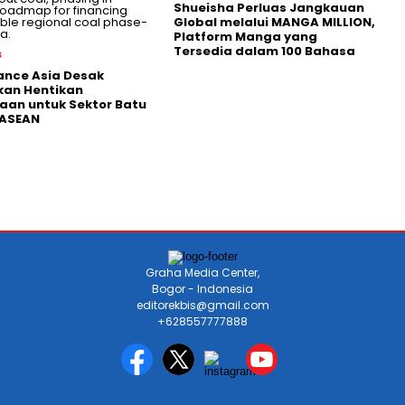
Shueisha Perluas Jangkauan
Global melalui MANGA MILLION,
Platform Manga yang
Tersedia dalam 100 Bahasa
s
nance Asia Desak
kan Hentikan
an untuk Sektor Batu
 ASEAN
Graha Media Center,
Bogor - Indonesia
editorekbis@gmail.com
+628557777888