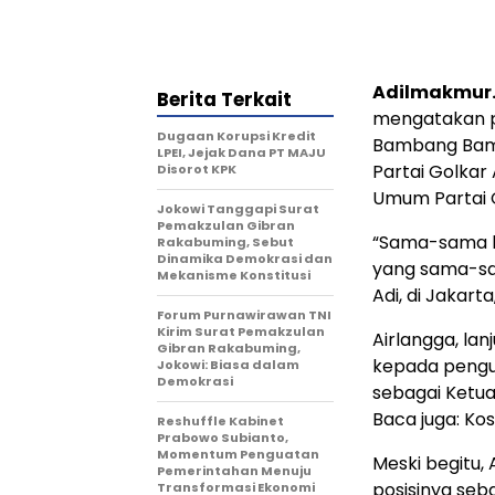
Adilmakmur.
Berita Terkait
mengatakan pe
Dugaan Korupsi Kredit
Bambang Bam
LPEI, Jejak Dana PT MAJU
Partai Golkar
Disorot KPK
Umum Partai 
Jokowi Tanggapi Surat
Pemakzulan Gibran
“Sama-sama be
Rakabuming, Sebut
Dinamika Demokrasi dan
yang sama-sam
Mekanisme Konstitusi
Adi, di Jakart
Forum Purnawirawan TNI
Kirim Surat Pemakzulan
Airlangga, lan
Gibran Rakabuming,
kepada pengur
Jokowi: Biasa dalam
Demokrasi
sebagai Ketua 
Baca juga: Ko
Reshuffle Kabinet
Prabowo Subianto,
Momentum Penguatan
Meski begitu,
Pemerintahan Menuju
posisinya seb
Transformasi Ekonomi