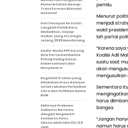
Momentum Penguatan
pemilu.
Pemerintahan Menuju
Transformasi Ekonomi
Nasional
Menurut politi
menjadi strat
Dari Senayan ke SOKSI:
Langkah Politik Baru
wakil preside
Misbakhun, Sayap
lah partai po
Golkar yang Strategis
Jelang 2029 Mendatang
“Karena saya y
Kader Muda PPP Dorong
Koalisi Adil 
Elite Partai Kembali ke
Prinsip Paling Dasar,
suatu saat mu
Kebersamaan dan
Musyawara
akan mengusu
mengusulkan d
Beginilah 5 Jalan yang
Dilakukan Press Release
Sementara itu,
untuk Lakukan Perbaikan
Citra dan Pulihkan Nama
mengingatkan,
Baik
harus diimba
Akhirnya Prabowo
bangsa.
Subianto Bertemu
dengan Megawati
“Jangan hanya
Soekarno Putri,
Silaturahmi Idul Fitri 2,5
namun harus d
Jam