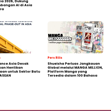
ia 2026, Dukung
angan AI di Asia
ra
s
Pers Rilis
nance Asia Desak
Shueisha Perluas Jangkauan
kan Hentikan
Global melalui MANGA MILLION,
an untuk Sektor Batu
Platform Manga yang
 ASEAN
Tersedia dalam 100 Bahasa