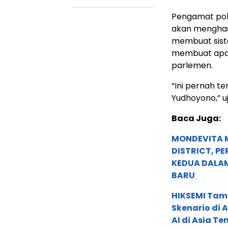
Pengamat polit
akan menghasil
membuat sistem
membuat apa 
parlemen.
“Ini pernah t
Yudhoyono,” uj
Baca Juga:
MONDEVITA 
DISTRICT, P
KEDUA DALA
BARU
HIKSEMI Tam
Skenario di
AI di Asia T