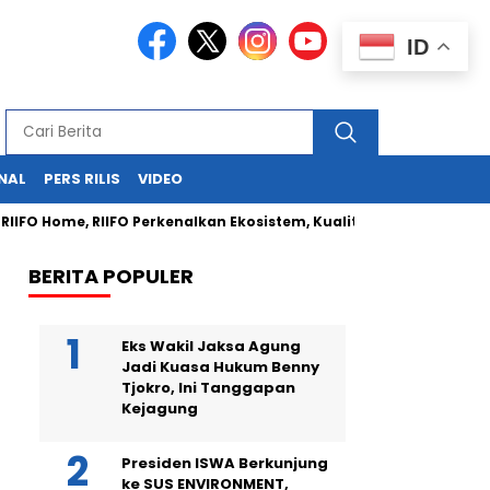
ID
NAL
PERS RILIS
VIDEO
O Home, RIIFO Perkenalkan Ekosistem, Kualitas, dan Inovasi Produk
BERITA POPULER
Eks Wakil Jaksa Agung
Jadi Kuasa Hukum Benny
Tjokro, Ini Tanggapan
Kejagung
Presiden ISWA Berkunjung
ke SUS ENVIRONMENT,