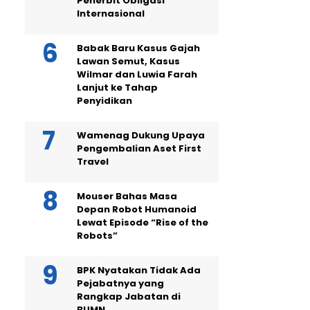
Penerbit Obligasi
Internasional
Babak Baru Kasus Gajah
Lawan Semut, Kasus
Wilmar dan Luwia Farah
Lanjut ke Tahap
Penyidikan
Wamenag Dukung Upaya
Pengembalian Aset First
Travel
Mouser Bahas Masa
Depan Robot Humanoid
Lewat Episode “Rise of the
Robots”
BPK Nyatakan Tidak Ada
Pejabatnya yang
Rangkap Jabatan di
BUMN