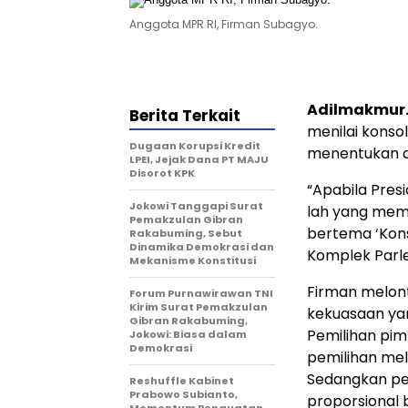
Anggota MPR RI, Firman Subagyo.
Adilmakmur.
Berita Terkait
menilai konsol
Dugaan Korupsi Kredit
menentukan d
LPEI, Jejak Dana PT MAJU
Disorot KPK
“Apabila Pres
Jokowi Tanggapi Surat
lah yang memi
Pemakzulan Gibran
bertema ‘Kons
Rakabuming, Sebut
Dinamika Demokrasi dan
Komplek Parle
Mekanisme Konstitusi
Firman melon
Forum Purnawirawan TNI
Kirim Surat Pemakzulan
kekuasaan yan
Gibran Rakabuming,
Pemilihan pim
Jokowi: Biasa dalam
Demokrasi
pemilihan mela
Sedangkan pen
Reshuffle Kabinet
Prabowo Subianto,
proporsional 