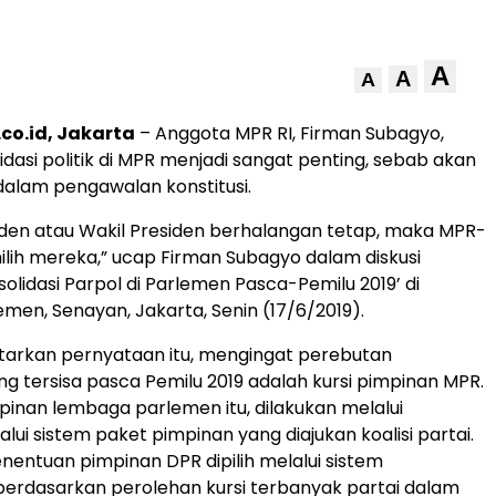
A
A
A
co.id, Jakarta
– Anggota MPR RI, Firman Subagyo,
idasi politik di MPR menjadi sangat penting, sebab akan
alam pengawalan konstitusi.
iden atau Wakil Presiden berhalangan tetap, maka MPR-
lih mereka,” ucap Firman Subagyo dalam diskusi
olidasi Parpol di Parlemen Pasca-Pemilu 2019’ di
men, Senayan, Jakarta, Senin (17/6/2019).
tarkan pernyataan itu, mengingat perebutan
g tersisa pasca Pemilu 2019 adalah kursi pimpinan MPR.
pinan lembaga parlemen itu, dilakukan melalui
lui sistem paket pimpinan yang diajukan koalisi partai.
entuan pimpinan DPR dipilih melalui sistem
berdasarkan perolehan kursi terbanyak partai dalam