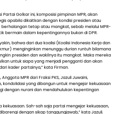
si Partai Golkar ini, komposisi pimpinan MPR, akan
egis apabila dikaitkan dengan kondisi presiden atau
n berhalangan tetap atau mangkat, sebab melalui MPR-
litik bermain dalam kepentingannya bukan di DPR.
akin, bahwa dari dua koalisi (Koalisi Indonesia Kerja dan
Makmur) menginginkan menunggu durian runtuh bilamana
ngkin presiden dan wakilnya itu mangkat. Maka mereka
lkan untuk siapa yang menjadi pengganti dan akan
ari kader partainya,” kata Firman.
 Anggota MPR dari Fraksi PKS, Jazuli Juwaini,
 kondolidasi yang dibangun untuk mengejar kekuasaan
ngi dengan nurani dan mendahulukan kepentingan
 kekuasaan. Sah-sah saja partai mengejar kekuasaan,
ibarengi dengan sikap tanggungjawab,” kata Jazuli.