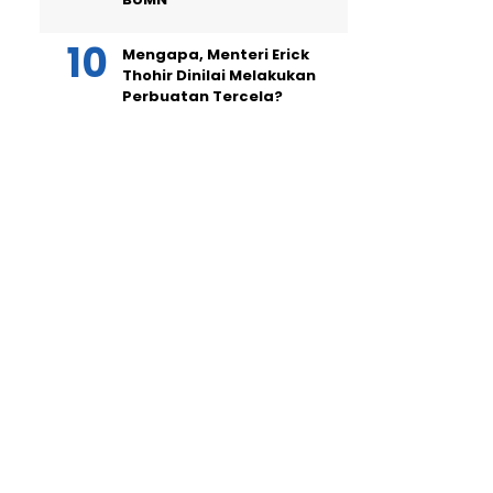
Mengapa, Menteri Erick
Thohir Dinilai Melakukan
Perbuatan Tercela?