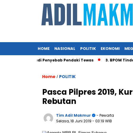
HOME
NASIONAL
POLITIK
EKONOMI
MEG
gin Diduga Jadi Penyebab Pendaki Tewas
3. BPOM Tindak P
Home
POLITIK
/
Pasca Pilpres 2019, Ku
Rebutan
Tim Adil Makmur
- Pewarta
Selasa, 18 Juni 2019
- 03:19 WIB