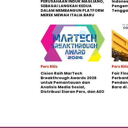
PERUSAHAAN INDUK MAGLIANO,
Indones
SEBAGAI LANGKAH KEDUA
Pengemb
DALAM MEMBANGUN PLATFORM
Tengga
MEREK MEWAH ITALIA BARU
Pers Rilis
Pers Rili
Cision Raih MarTech
Fair Fi
Breakthrough Awards 2026
Perban
untuk Pemantauan dan
Pendana
Analisis Media Sosial,
Bara di
Distribusi Siaran Pers, dan AEO