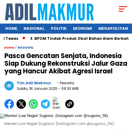
HOME
NASIONAL
POLITIK
EKONOMI
MEGAPOLITAN
Tewas
3. BPOM Tindak Produk Obat Bahan Alam Berbahaya d
/
Home
NASIONAL
Pasca Gencatan Senjata, Indonesia
Siap Dukung Rekonstruksi Jalur Gaza
yang Hancur Akibat Agresi Israel
Tim Adil Makmur
- Pewarta
Sabtu, 18 Januari 2025
- 09:33 WIB
Menteri Luar Negeri Sugiono. (Instagram.com @sugiono_56)