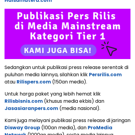
Haisumatera.com
Sedangkan untuk publikasi press release serentak di
puluhan media lainnya, silahkan klik
Persrilis.com
atau
Rilispers.com
(150an media).
Untuk harga paket yang lebih hemat klik
Rilisbisnis.com
(khusus media ekbis) dan
Jasasiaranpers.com
(media nasional).
Kami juga melayani publikasi press release di jaringan
Disway Group
(100an media), dan
ProMedia
Network
(1000an media), serta media lainnya.