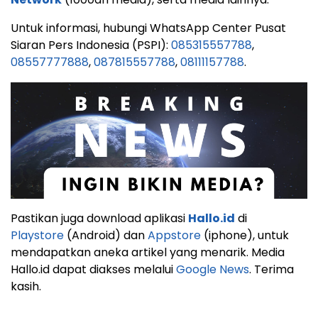
Untuk informasi, hubungi WhatsApp Center Pusat
Siaran Pers Indonesia (PSPI):
085315557788
,
08557777888
,
087815557788
,
08111157788
.
Pastikan juga download aplikasi
Hallo.id
di
Playstore
(Android) dan
Appstore
(iphone), untuk
mendapatkan aneka artikel yang menarik. Media
Hallo.id dapat diakses melalui
Google News
. Terima
kasih.