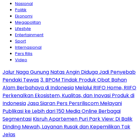
Nasional
Politik
Ekonomi
Megapolitan
Lifestyle
Entertainment
Sport
Internasional
Pers Rilis
Video
Jalur Naga Gunung Natas Angin Diduga Jadi Penyebab
Pendaki Tewas
3. BPOM Tindak Produk Obat Bahan
Alam Berbahaya di Indonesia
Melalui RIIFO Home, RIIFO
Perkenalkan Ekosistem, Kualitas, dan Inovasi Produk di
Indonesia
Jasa Siaran Pers Persriliscom Melayani
Publikasi ke Lebih dari 150 Media Online Berbagai
Segmentasi
Kisruh Apartemen Puri Park View: Di Balik
Dinding Mewah, Layanan Rusak dan Kepemilikan Tak
Jelas