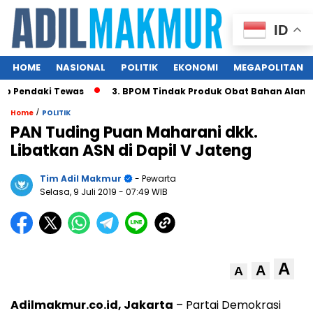
ID
HOME
NASIONAL
POLITIK
EKONOMI
MEGAPOLITAN
 Pendaki Tewas
3. BPOM Tindak Produk Obat Bahan Alam Ber
/
Home
POLITIK
PAN Tuding Puan Maharani dkk.
Libatkan ASN di Dapil V Jateng
Tim Adil Makmur
- Pewarta
Selasa, 9 Juli 2019
- 07:49 WIB
A
A
A
Adilmakmur.co.id, Jakarta
– Partai Demokrasi