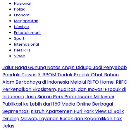
Nasional
Politik
Ekonomi
Megapolitan
Lifestyle
Entertainment
Sport
Internasional
Pers Rilis
Video
Jalur Naga Gunung Natas Angin Diduga Jadi Penyebab
Pendaki Tewas
3. BPOM Tindak Produk Obat Bahan
Alam Berbahaya di Indonesia
Melalui RIIFO Home, RIIFO
Perkenalkan Ekosistem, Kualitas, dan Inovasi Produk di
Indonesia
Jasa Siaran Pers Persriliscom Melayani
Publikasi ke Lebih dari 150 Media Online Berbagai
Segmentasi
Kisruh Apartemen Puri Park View: Di Balik
Dinding Mewah, Layanan Rusak dan Kepemilikan Tak
Jelas