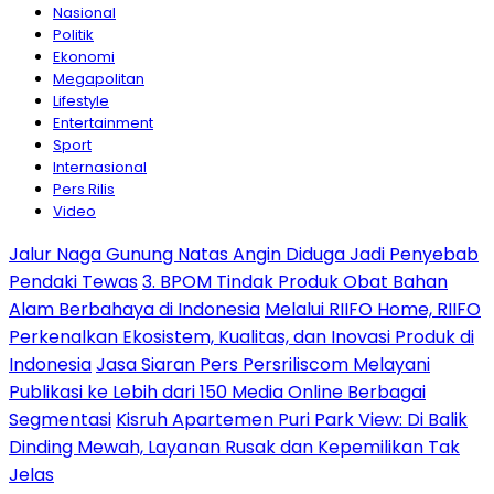
Nasional
Politik
Ekonomi
Megapolitan
Lifestyle
Entertainment
Sport
Internasional
Pers Rilis
Video
Jalur Naga Gunung Natas Angin Diduga Jadi Penyebab
Pendaki Tewas
3. BPOM Tindak Produk Obat Bahan
Alam Berbahaya di Indonesia
Melalui RIIFO Home, RIIFO
Perkenalkan Ekosistem, Kualitas, dan Inovasi Produk di
Indonesia
Jasa Siaran Pers Persriliscom Melayani
Publikasi ke Lebih dari 150 Media Online Berbagai
Segmentasi
Kisruh Apartemen Puri Park View: Di Balik
Dinding Mewah, Layanan Rusak dan Kepemilikan Tak
Jelas