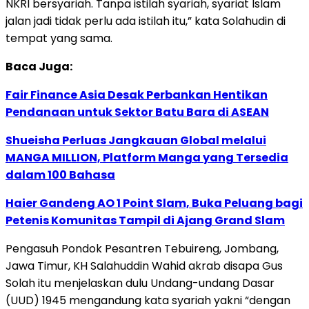
NKRI bersyariah. Tanpa istilah syariah, syariat Islam
jalan jadi tidak perlu ada istilah itu,” kata Solahudin di
tempat yang sama.
Baca Juga:
Fair Finance Asia Desak Perbankan Hentikan
Pendanaan untuk Sektor Batu Bara di ASEAN
Shueisha Perluas Jangkauan Global melalui
MANGA MILLION, Platform Manga yang Tersedia
dalam 100 Bahasa
Haier Gandeng AO 1 Point Slam, Buka Peluang bagi
Petenis Komunitas Tampil di Ajang Grand Slam
Pengasuh Pondok Pesantren Tebuireng, Jombang,
Jawa Timur, KH Salahuddin Wahid akrab disapa Gus
Solah itu menjelaskan dulu Undang-undang Dasar
(UUD) 1945 mengandung kata syariah yakni “dengan