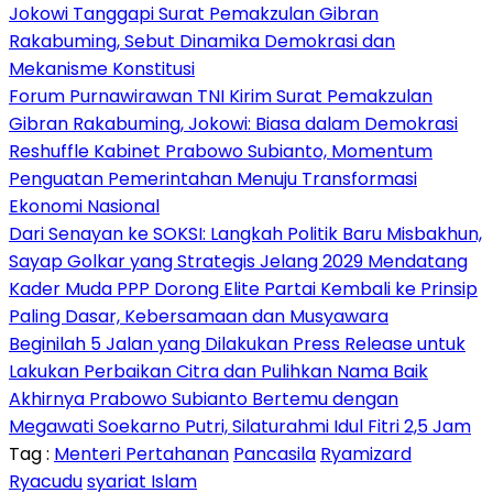
Jokowi Tanggapi Surat Pemakzulan Gibran
Rakabuming, Sebut Dinamika Demokrasi dan
Mekanisme Konstitusi
Forum Purnawirawan TNI Kirim Surat Pemakzulan
Gibran Rakabuming, Jokowi: Biasa dalam Demokrasi
Reshuffle Kabinet Prabowo Subianto, Momentum
Penguatan Pemerintahan Menuju Transformasi
Ekonomi Nasional
Dari Senayan ke SOKSI: Langkah Politik Baru Misbakhun,
Sayap Golkar yang Strategis Jelang 2029 Mendatang
Kader Muda PPP Dorong Elite Partai Kembali ke Prinsip
Paling Dasar, Kebersamaan dan Musyawara
Beginilah 5 Jalan yang Dilakukan Press Release untuk
Lakukan Perbaikan Citra dan Pulihkan Nama Baik
Akhirnya Prabowo Subianto Bertemu dengan
Megawati Soekarno Putri, Silaturahmi Idul Fitri 2,5 Jam
Tag :
Menteri Pertahanan
Pancasila
Ryamizard
Ryacudu
syariat Islam