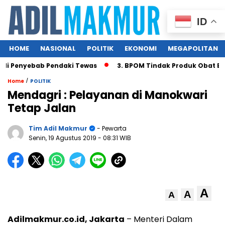
ID
HOME
NASIONAL
POLITIK
EKONOMI
MEGAPOLITAN
i Penyebab Pendaki Tewas
3. BPOM Tindak Produk Obat Bah
/
Home
POLITIK
Mendagri : Pelayanan di Manokwari
Tetap Jalan
Tim Adil Makmur
- Pewarta
Senin, 19 Agustus 2019
- 08:31 WIB
A
A
A
Adilmakmur.co.id, Jakarta
– Menteri Dalam