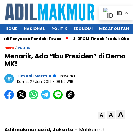
ID
HOME
NASIONAL
POLITIK
EKONOMI
MEGAPOLITAN
adi Penyebab Pendaki Tewas
3. BPOM Tindak Produk Obat B
/
Home
POLITIK
Menarik, Ada “Ibu Presiden” di Demo
MK!
Tim Adil Makmur
- Pewarta
Kamis, 27 Juni 2019
- 08:52 WIB
A
A
A
Adilmakmur.co.id, Jakarta
– Mahkamah