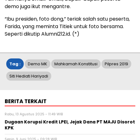
demo juga ikut mengantre.
“Ibu presiden, foto dong,” teriak salah satu peserta,
Farida, yang meminta Titiek untuk foto bersama.
Seperti dikutip Alumni212.id. (*)
Tag :
Demo MK
Mahkamah Konstitusi
Pilpres 2019
Siti Hediati Hariyadi
BERITA TERKAIT
Rabu, 13 Agustus 2025 - 11:49 WIB
Dugaan Korupsi Kredit LPEI, Jejak Dana PT MAJU Disorot
KPK
Senin, 9 Juni 2025 - 09:28 WIB