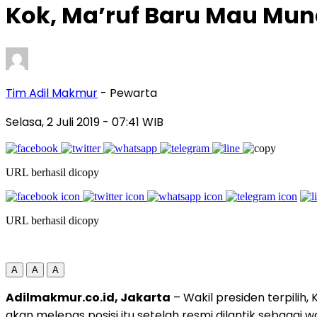
Kok, Ma’ruf Baru Mau Mun
Tim Adil Makmur
- Pewarta
Selasa, 2 Juli 2019
- 07:41 WIB
URL berhasil dicopy
URL berhasil dicopy
A
A
A
Adilmakmur.co.id, Jakarta
– Wakil presiden terpilih
akan melepas posisi itu setelah resmi dilantik sebagai wa