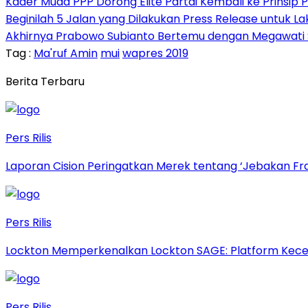
Kader Muda PPP Dorong Elite Partai Kembali ke Prinsi
Beginilah 5 Jalan yang Dilakukan Press Release untuk L
Akhirnya Prabowo Subianto Bertemu dengan Megawati Soek
Tag :
Ma'ruf Amin
mui
wapres 2019
Berita Terbaru
Pers Rilis
Laporan Cision Peringatkan Merek tentang ‘Jebakan F
Pers Rilis
Lockton Memperkenalkan Lockton SAGE: Platform Kecer
Pers Rilis