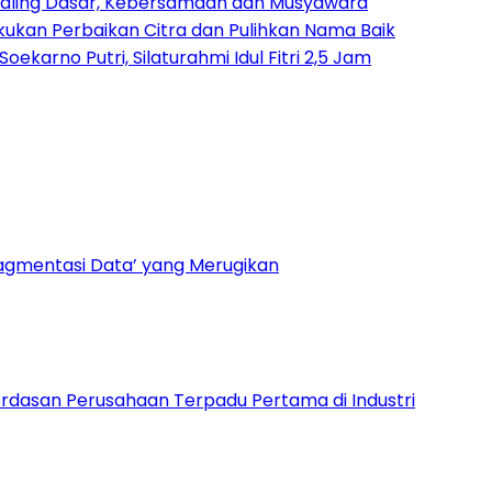
p Paling Dasar, Kebersamaan dan Musyawara
akukan Perbaikan Citra dan Pulihkan Nama Baik
arno Putri, Silaturahmi Idul Fitri 2,5 Jam
ragmentasi Data’ yang Merugikan
dasan Perusahaan Terpadu Pertama di Industri