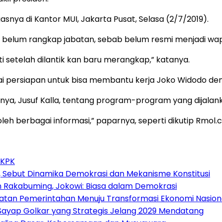
gasnya di Kantor MUI, Jakarta Pusat, Selasa (2/7/2019).
dia belum rangkap jabatan, sebab belum resmi menjadi wapr
i setelah dilantik kan baru merangkap,” katanya.
ai persiapan untuk bisa membantu kerja Joko Widodo den
nya, Jusuf Kalla, tentang program-program yang dijalan
 berbagai informasi,” paparnya, seperti dikutip Rmol.co
 KPK
 Sebut Dinamika Demokrasi dan Mekanisme Konstitusi
n Rakabuming, Jokowi: Biasa dalam Demokrasi
atan Pemerintahan Menuju Transformasi Ekonomi Nasion
, Sayap Golkar yang Strategis Jelang 2029 Mendatang