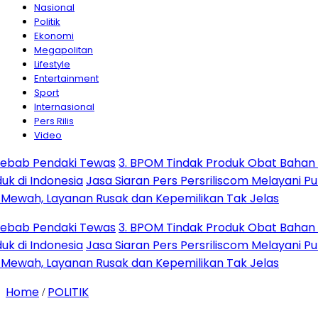
Nasional
Politik
Ekonomi
Megapolitan
Lifestyle
Entertainment
Sport
Internasional
Pers Rilis
Video
ab Pendaki Tewas
3. BPOM Tindak Produk Obat Bahan Alam
i Indonesia
Jasa Siaran Pers Persriliscom Melayani Publik
ewah, Layanan Rusak dan Kepemilikan Tak Jelas
ab Pendaki Tewas
3. BPOM Tindak Produk Obat Bahan Alam
i Indonesia
Jasa Siaran Pers Persriliscom Melayani Publik
ewah, Layanan Rusak dan Kepemilikan Tak Jelas
Home
POLITIK
/