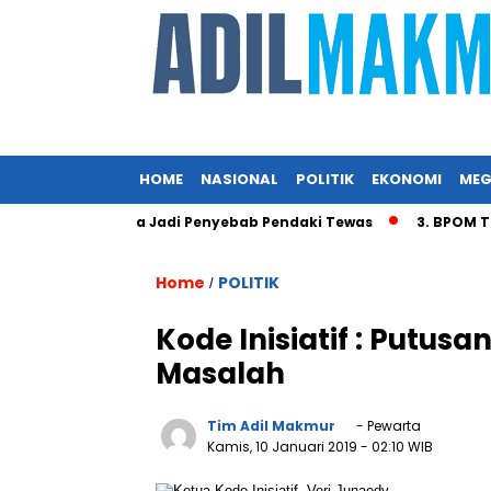
HOME
NASIONAL
POLITIK
EKONOMI
MEG
s Angin Diduga Jadi Penyebab Pendaki Tewas
3. BPOM Tind
Home
POLITIK
/
Kode Inisiatif : Putus
Masalah
Tim Adil Makmur
- Pewarta
Kamis, 10 Januari 2019
- 02:10 WIB