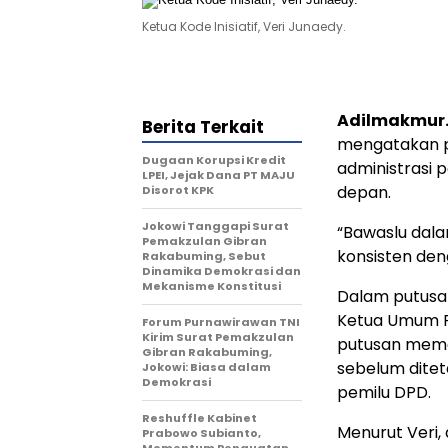
Ketua Kode Inisiatif, Veri Junaedy.
Adilmakmur.
Berita Terkait
mengatakan p
Dugaan Korupsi Kredit
administrasi 
LPEI, Jejak Dana PT MAJU
depan.
Disorot KPK
Jokowi Tanggapi Surat
“Bawaslu dala
Pemakzulan Gibran
konsisten den
Rakabuming, Sebut
Dinamika Demokrasi dan
Mekanisme Konstitusi
Dalam putus
Ketua Umum Pa
Forum Purnawirawan TNI
Kirim Surat Pemakzulan
putusan meme
Gibran Rakabuming,
sebelum ditet
Jokowi: Biasa dalam
Demokrasi
pemilu DPD.
Reshuffle Kabinet
Menurut Veri,
Prabowo Subianto,