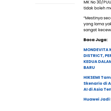
MK No 30/PUU-
tidak boleh m
“Mestinya se
yang lama yak
sangat kecewa
Baca Juga:
MONDEVITA 
DISTRICT, P
KEDUA DALA
BARU
HIKSEMI Tam
Skenario di
AI di Asia T
Huawei Jadi