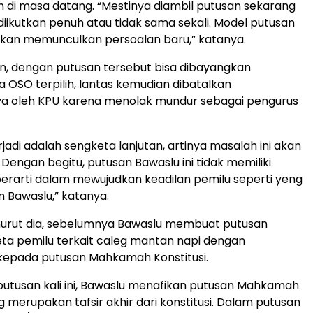
n di masa datang. “Mestinya diambil putusan sekarang
iikutkan penuh atau tidak sama sekali. Model putusan
u akan memunculkan persoalan baru,” katanya.
n, dengan putusan tersebut bisa dibayangkan
a OSO terpilih, lantas kemudian dibatalkan
nya oleh KPU karena menolak mundur sebagai pengurus
rjadi adalah sengketa lanjutan, artinya masalah ini akan
. Dengan begitu, putusan Bawaslu ini tidak memiliki
rarti dalam mewujudkan keadilan pemilu seperti yeng
n Bawaslu,” katanya.
enurut dia, sebelumnya Bawaslu membuat putusan
eta pemilu terkait caleg mantan napi dengan
kepada putusan Mahkamah Konstitusi.
utusan kali ini, Bawaslu menafikan putusan Mahkamah
g merupakan tafsir akhir dari konstitusi. Dalam putusan