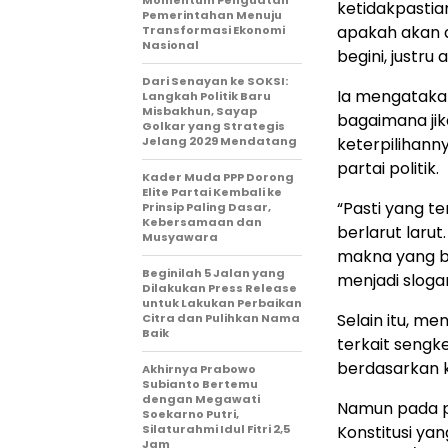
Momentum Penguatan
ketidakpastia
Pemerintahan Menuju
apakah akan d
Transformasi Ekonomi
Nasional
begini, justr
Dari Senayan ke SOKSI:
Ia mengataka
Langkah Politik Baru
Misbakhun, Sayap
bagaimana jik
Golkar yang Strategis
Jelang 2029 Mendatang
keterpilihan
partai politik.
Kader Muda PPP Dorong
Elite Partai Kembali ke
“Pasti yang te
Prinsip Paling Dasar,
Kebersamaan dan
berlarut larut
Musyawara
makna yang be
Beginilah 5 Jalan yang
menjadi sloga
Dilakukan Press Release
untuk Lakukan Perbaikan
Selain itu, m
Citra dan Pulihkan Nama
Baik
terkait sengk
berdasarkan 
Akhirnya Prabowo
Subianto Bertemu
dengan Megawati
Namun pada p
Soekarno Putri,
Silaturahmi Idul Fitri 2,5
Konstitusi yan
Jam