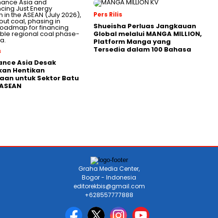
Pers Rilis
Shueisha Perluas Jangkauan
Global melalui MANGA MILLION,
Platform Manga yang
Tersedia dalam 100 Bahasa
s
nance Asia Desak
kan Hentikan
an untuk Sektor Batu
 ASEAN
Graha Media Center,
Bogor - Indonesia
editorekbis@gmail.com
+628557777888