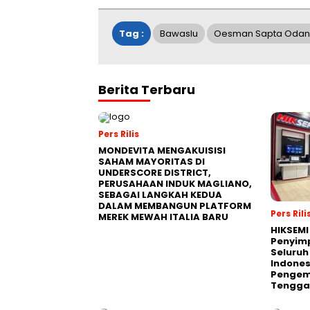
Tag :
Bawaslu
Oesman Sapta Oda
Berita Terbaru
Pers Rilis
MONDEVITA MENGAKUISISI
SAHAM MAYORITAS DI
UNDERSCORE DISTRICT,
PERUSAHAAN INDUK MAGLIANO,
SEBAGAI LANGKAH KEDUA
DALAM MEMBANGUN PLATFORM
Pers Rili
MEREK MEWAH ITALIA BARU
HIKSEMI
Penyim
Seluruh
Indones
Pengemb
Tengga