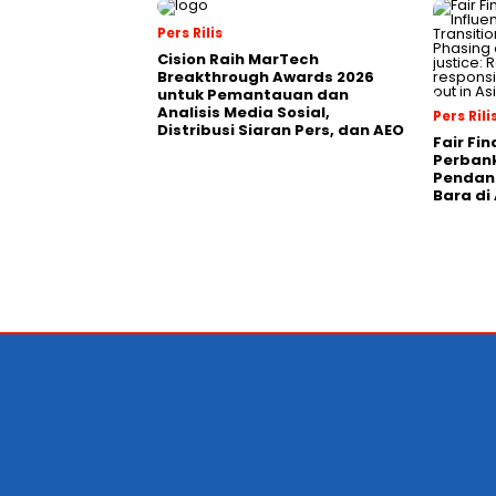
Pers Rilis
Cision Raih MarTech
Breakthrough Awards 2026
untuk Pemantauan dan
Analisis Media Sosial,
Pers Rili
Distribusi Siaran Pers, dan AEO
Fair Fi
Perban
Pendana
Bara di