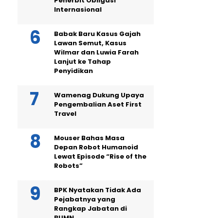
Penerbit Obligasi
Internasional
Babak Baru Kasus Gajah
Lawan Semut, Kasus
Wilmar dan Luwia Farah
Lanjut ke Tahap
Penyidikan
Wamenag Dukung Upaya
Pengembalian Aset First
Travel
Mouser Bahas Masa
Depan Robot Humanoid
Lewat Episode “Rise of the
Robots”
BPK Nyatakan Tidak Ada
Pejabatnya yang
Rangkap Jabatan di
BUMN