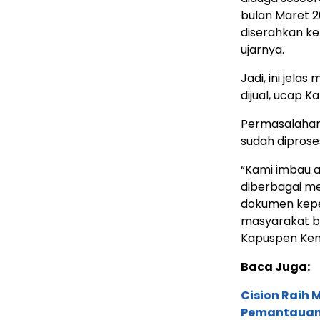
bulan Maret 2
diserahkan ke
ujarnya.
Jadi, ini jela
dijual, ucap 
Permasalahan i
sudah diproses
“Kami imbau 
diberbagai me
dokumen kepe
masyarakat b
Kapuspen Keme
Baca Juga:
Cision Raih
Pemantauan d