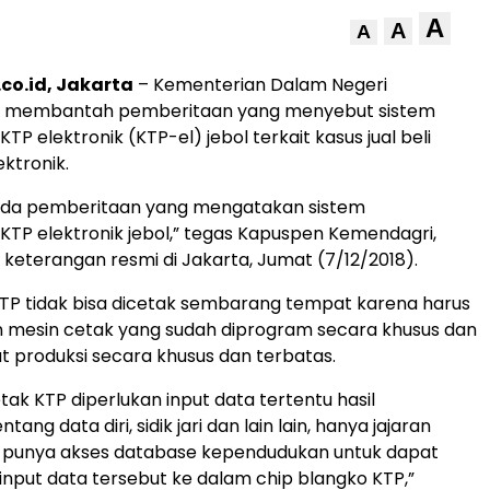
A
A
A
co.id, Jakarta
– Kementerian Dalam Negeri
) membantah pemberitaan yang menyebut sistem
 elektronik (KTP-el) jebol terkait kasus jual beli
ktronik.
ada pemberitaan yang mengatakan sistem
P elektronik jebol,” tegas Kapuspen Kemendagri,
 keterangan resmi di Jakarta, Jumat (7/12/2018).
KTP tidak bisa dicetak sembarang tempat karena harus
mesin cetak yang sudah diprogram secara khusus dan
t produksi secara khusus dan terbatas.
ak KTP diperlukan input data tertentu hasil
ang data diri, sidik jari dan lain lain, hanya jajaran
g punya akses database kependudukan untuk dapat
nput data tersebut ke dalam chip blangko KTP,”