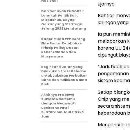
Nasional
ujarnya.
Dari Senayan ke SOKSI:
Bahtiar meny
Langkah Politik Baru
Misbakhun, Sayap
jaringan yang
Golkar yang Strategis
Jelang 2029 Mendatang
Ia pun memint
Kader Muda PPP Dorong
melaporkan k
Elite Partai Kembali ke
karena UU 24/
Prinsip Paling Dasar,
Kebersamaan dan
dipungut biay
Musyawara
“Jadi, tidak 
Beginilah 5 Jalan yang
Dilakukan Press Release
pengamanan KT
untuk Lakukan Perbaikan
sistem keaman
Citra dan Pulihkan Nama
Baik
Setiap blangk
Akhirnya Prabowo
Chip yang mem
Subianto Bertemu
dengan Megawati
secara sistem
Soekarno Putri,
Silaturahmi Idul Fitri 2,5
keberadaan b
Jam
Mengenai pers