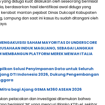
 yang diduga kuat dilakukan oleh seseorang berinisial
ia, berdasarkan hasil identifikasi awal diduga yang
 kerabat mantan pejabat Dinas Dukcapil Kabupaten
, Lampung dan saat ini kasus itu sudah ditangani oleh
aya.
MENGAKUISISI SAHAM MAYORITAS DI UNDERSCORE
ERUSAHAAN INDUK MAGLIANO, SEBAGAI LANGKAH
M MEMBANGUN PLATFORM MEREK MEWAH ITALIA
pilkan Solusi Penyimpanan Data untuk Seluruh
 Ajang DTI Indonesia 2026, Dukung Pengembangan
enggara
 Mitra bagi Ajang GSMA M360 ASEAN 2026
kukan pelacakan dan investigasi ditemukan bahwa
ng berinisial ‘NI’ yang mencuri Blanko KTP-el, sekitar