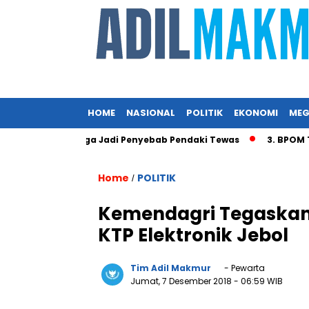
HOME
NASIONAL
POLITIK
EKONOMI
MEG
s Angin Diduga Jadi Penyebab Pendaki Tewas
3. BPOM Tind
Home
POLITIK
/
Kemendagri Tegaskan
KTP Elektronik Jebol
Tim Adil Makmur
- Pewarta
Jumat, 7 Desember 2018
- 06:59 WIB