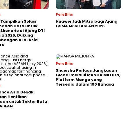
s
Pers Rilis
 Tampilkan Solusi
Huawei Jadi Mitra bagi Ajang
panan Data untuk
GSMA M360 ASEAN 2026
 Skenario di Ajang DTI
ia 2026, Dukung
angan AI di Asia
ra
Pers Rilis
Shueisha Perluas Jangkauan
Global melalui MANGA MILLION,
Platform Manga yang
Tersedia dalam 100 Bahasa
s
nance Asia Desak
kan Hentikan
an untuk Sektor Batu
 ASEAN