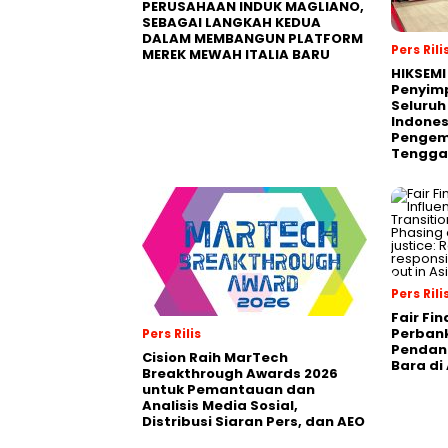
PERUSAHAAN INDUK MAGLIANO,
SEBAGAI LANGKAH KEDUA
DALAM MEMBANGUN PLATFORM
Pers Rili
MEREK MEWAH ITALIA BARU
HIKSEMI
Penyim
Seluruh
Indones
Pengemb
Tengga
Pers Rili
Fair Fi
Perban
Pers Rilis
Pendana
Cision Raih MarTech
Bara di
Breakthrough Awards 2026
untuk Pemantauan dan
Analisis Media Sosial,
Distribusi Siaran Pers, dan AEO