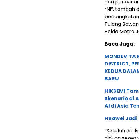
dari pencurian
“NI”, tambah d
bersangkutan
Tulang Bawang
Polda Metro J
Baca Juga:
MONDEVITA 
DISTRICT, P
KEDUA DALA
BARU
HIKSEMI Tam
Skenario di
AI di Asia T
Huawei Jadi
“Setelah dila
diduga seseora