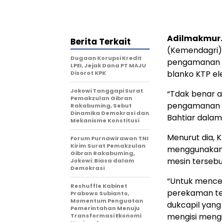
Adilmakmur.
Berita Terkait
(Kemendagri
Dugaan Korupsi Kredit
pengamanan KTP
LPEI, Jejak Dana PT MAJU
blanko KTP ele
Disorot KPK
Jokowi Tanggapi Surat
“Tdak benar 
Pemakzulan Gibran
pengamanan KT
Rakabuming, Sebut
Dinamika Demokrasi dan
Bahtiar dalam
Mekanisme Konstitusi
Menurut dia, 
Forum Purnawirawan TNI
Kirim Surat Pemakzulan
menggunakan 
Gibran Rakabuming,
mesin tersebu
Jokowi: Biasa dalam
Demokrasi
“Untuk mencet
Reshuffle Kabinet
perekaman tent
Prabowo Subianto,
Momentum Penguatan
dukcapil yan
Pemerintahan Menuju
mengisi mengi
Transformasi Ekonomi