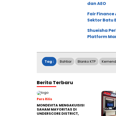
dan AEO
Fair Financ
Sektor Batu 
Shueisha Pe
Platform Ma
Tag :
Bahtiar
Blanko KTP
Kemend
Berita Terbaru
Pers Rilis
MONDEVITA MENGAKUISISI
SAHAM MAYORITAS DI
UNDERSCORE DISTRICT,