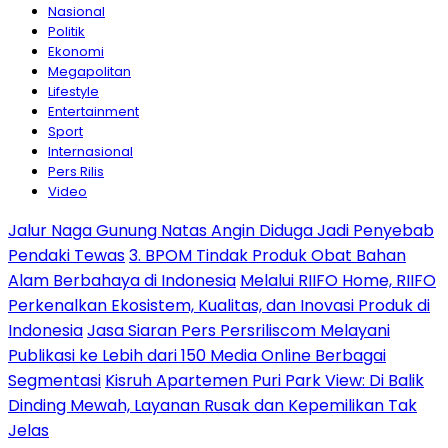
Nasional
Politik
Ekonomi
Megapolitan
Lifestyle
Entertainment
Sport
Internasional
Pers Rilis
Video
Jalur Naga Gunung Natas Angin Diduga Jadi Penyebab
Pendaki Tewas
3. BPOM Tindak Produk Obat Bahan
Alam Berbahaya di Indonesia
Melalui RIIFO Home, RIIFO
Perkenalkan Ekosistem, Kualitas, dan Inovasi Produk di
Indonesia
Jasa Siaran Pers Persriliscom Melayani
Publikasi ke Lebih dari 150 Media Online Berbagai
Segmentasi
Kisruh Apartemen Puri Park View: Di Balik
Dinding Mewah, Layanan Rusak dan Kepemilikan Tak
Jelas