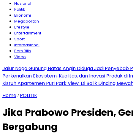
Nasional
Politik
Ekonomi
Megapolitan
Lifestyle
Entertainment
Sport
Internasional
Pers Rilis
Video
Jalur Naga Gunung Natas Angin Diduga Jadi Penyebab 
Perkenalkan Ekosistem, Kualitas, dan Inovasi Produk di I
Kisruh Apartemen Puri Park View: Di Balik Dinding Mewa
Home
POLITIK
/
Jika Prabowo Presiden, Ge
Bergabung