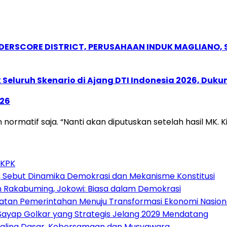
NDERSCORE DISTRICT, PERUSAHAAN INDUK MAGLIANO
Seluruh Skenario di Ajang DTI Indonesia 2026, Duk
026
matif saja. “Nanti akan diputuskan setelah hasil MK. Kit
 KPK
 Sebut Dinamika Demokrasi dan Mekanisme Konstitusi
n Rakabuming, Jokowi: Biasa dalam Demokrasi
atan Pemerintahan Menuju Transformasi Ekonomi Nasion
, Sayap Golkar yang Strategis Jelang 2029 Mendatang
p Paling Dasar, Kebersamaan dan Musyawara