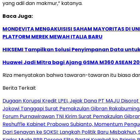
yang adil dan makmur,” katanya.
Baca Juga:
MONDEVITA MENGAKUISISI SAHAM MAYORITAS DI U
PLATFORM MEREK MEWAH ITALIA BARU
HIKSEMI Tampilkan Solusi Penyimpanan Data untuk 
Huawei Jadi Mitra bagi Ajang GSMA M360 ASEAN 2
Riza menyatakan bahwa tawaran-tawaran itu biasa dan nor
Berita Terkait
Dugaan Korupsi Kredit LPEI, Jejak Dana PT MAJU Disorot
Jokowi Tanggapi Surat Pemakzulan Gibran Rakabuming,
Forum Purnawirawan TNI Kirim Surat Pemakzulan Gibra
Reshuffle Kabinet Prabowo Subianto, Momentum Pengu
Dari Senayan ke SOKSI: Langkah Politik Baru Misbakhun
Kader Muda PPP Dorong Elite Partai Kembali ke Prinsi