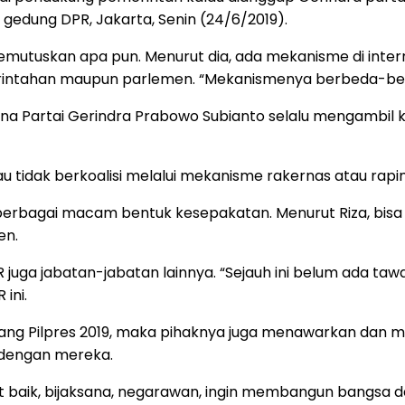
 gedung DPR, Jakarta, Senin (24/6/2019).
mutuskan apa pun. Menurut dia, ada mekanisme di inter
erintahan maupun parlemen. “Mekanismenya berbeda-bed
a Partai Gerindra Prabowo Subianto selalu mengambil ke
au tidak berkoalisi melalui mekanisme rakernas atau rap
erbagai macam bentuk kesepakatan. Menurut Riza, bisa s
en.
R juga jabatan-jabatan lainnya. “Sejauh ini belum ada taw
 ini.
enang Pilpres 2019, maka pihaknya juga menawarkan da
 dengan mereka.
ngat baik, bijaksana, negarawan, ingin membangun bangs