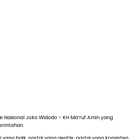
e Nasional Joko Widodo – KH Ma’ruf Amin yang
erintahan.
ng baik, partai yang gentle, partai yang konsisten.