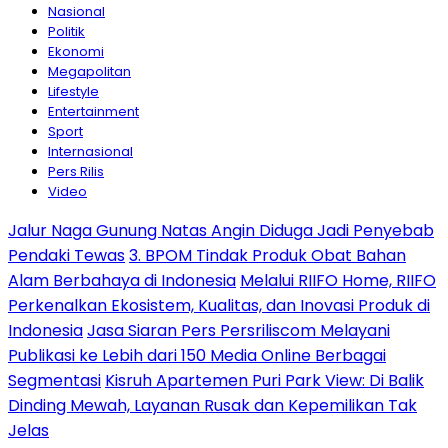
Nasional
Politik
Ekonomi
Megapolitan
Lifestyle
Entertainment
Sport
Internasional
Pers Rilis
Video
Jalur Naga Gunung Natas Angin Diduga Jadi Penyebab
Pendaki Tewas
3. BPOM Tindak Produk Obat Bahan
Alam Berbahaya di Indonesia
Melalui RIIFO Home, RIIFO
Perkenalkan Ekosistem, Kualitas, dan Inovasi Produk di
Indonesia
Jasa Siaran Pers Persriliscom Melayani
Publikasi ke Lebih dari 150 Media Online Berbagai
Segmentasi
Kisruh Apartemen Puri Park View: Di Balik
Dinding Mewah, Layanan Rusak dan Kepemilikan Tak
Jelas