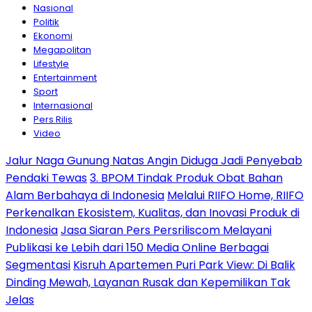
Nasional
Politik
Ekonomi
Megapolitan
Lifestyle
Entertainment
Sport
Internasional
Pers Rilis
Video
Jalur Naga Gunung Natas Angin Diduga Jadi Penyebab
Pendaki Tewas
3. BPOM Tindak Produk Obat Bahan
Alam Berbahaya di Indonesia
Melalui RIIFO Home, RIIFO
Perkenalkan Ekosistem, Kualitas, dan Inovasi Produk di
Indonesia
Jasa Siaran Pers Persriliscom Melayani
Publikasi ke Lebih dari 150 Media Online Berbagai
Segmentasi
Kisruh Apartemen Puri Park View: Di Balik
Dinding Mewah, Layanan Rusak dan Kepemilikan Tak
Jelas