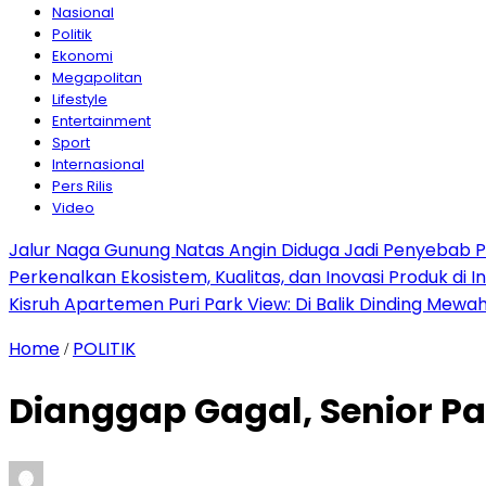
Nasional
Politik
Ekonomi
Megapolitan
Lifestyle
Entertainment
Sport
Internasional
Pers Rilis
Video
Jalur Naga Gunung Natas Angin Diduga Jadi Penyebab 
Perkenalkan Ekosistem, Kualitas, dan Inovasi Produk di I
Kisruh Apartemen Puri Park View: Di Balik Dinding Mewa
Home
POLITIK
/
Dianggap Gagal, Senior Pa