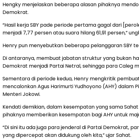
Hengky menjelaskan beberapa alasan pihaknya mendoro
Demokrat.
“Hasil kerja SBY pade periode pertama gagal dari [perol
menjadi 7,77 persen atau suara hilang 61,91 persen,” un
Henry pun menyebutkan beberapa pelanggaran SBY ter
Di antaranya, membuat jabatan struktur yang bukan hasi
Demokrat menjadi Partai Netral, sehingga para Caleg 
Sementara di periode kedua, Henry mengkritik pembua
mencalonkan Agus Harimurti Yudhoyono (AHY) dalam Pil
Menteri Jokowi.
Kendati demikian, dalam kesempatan yang sama Sahat S
pihaknya memberikan kesempatan bagi AHY untuk maju 
“Di sini itu ada juga para jenderal di Partai Demokrat,
yang dipercepat akan didukung oleh kita,” ujar Sahat.