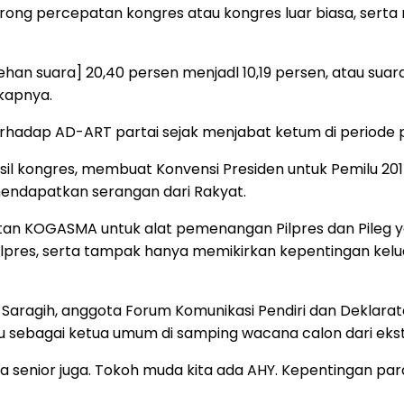
ng percepatan kongres atau kongres luar biasa, serta
ehan suara] 20,40 persen menjadl 10,19 persen, atau suara
gkapnya.
hadap AD-ART partai sejak menjabat ketum di periode 
l kongres, membuat Konvensi Presiden untuk Pemilu 2014 
mendapatkan serangan dari Rakyat.
tan KOGASMA untuk alat pemenangan Pilpres dan Pileg y
pres, serta tampak hanya memikirkan kepentingan kelua
aragih, anggota Forum Komunikasi Pendiri dan Deklarat
sebagai ketua umum di samping wacana calon dari ekste
 para senior juga. Tokoh muda kita ada AHY. Kepentingan 