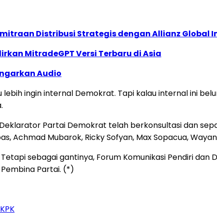
traan Distribusi Strategis dengan Allianz Global I
dirkan MitradeGPT Versi Terbaru di Asia
ngarkan Audio
u lebih ingin internal Demokrat. Tapi kalau internal ini 
.
eklarator Partai Demokrat telah berkonsultasi dan sep
as, Achmad Mubarok, Ricky Sofyan, Max Sopacua, Wayan 
 Tetapi sebagai gantinya, Forum Komunikasi Pendiri dan
embina Partai. (*)
 KPK