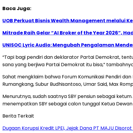
Baca Juga:
UOB Perkuat Bisnis Wealth Management melalui Kemi
Mitrade Raih Gelar “AI Broker of the Year 2026”, Ha
UNISOC Lyric Audio: Mengubah Pengalaman Mende
“Tapi bagi pendiri dan deklarator Partai Demokrat, tent
sana yang berjiwa Partai Demokrat itu bisa,” tambahnya
Sahat mengklaim bahwa Forum Komunikasi Pendiri dan D
Rumangkang, Subur Budhisantoso, Umar Said, Max Romp
Menurutnya, sudah saatnya SBY pensiun sebagai ketum.
menempatkan SBY sebagai calon tunggal Ketua Dewan P
Berita Terkait
Dugaan Korupsi Kredit LPEI, Jejak Dana PT MAJU Disorot