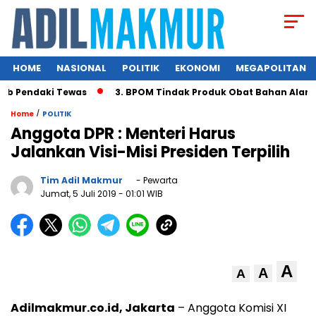
HOME
NASIONAL
POLITIK
EKONOMI
MEGAPOLITAN
 Pendaki Tewas
3. BPOM Tindak Produk Obat Bahan Alam Be
/
Home
POLITIK
Anggota DPR : Menteri Harus
Jalankan Visi-Misi Presiden Terpilih
Tim Adil Makmur
- Pewarta
Jumat, 5 Juli 2019
- 01:01 WIB
A
A
A
Adilmakmur.co.id, Jakarta
– Anggota Komisi XI