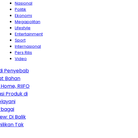
Nasional
Politik
Ekonomi
Megapolitan
Lifestyle
Entertainment
Sport
Internasional
Pers Rilis
Video
i Penyebab
 Bahan
Home, RIIFO
 Produk di
ayani
agai
 Di Balik
ikan Tak