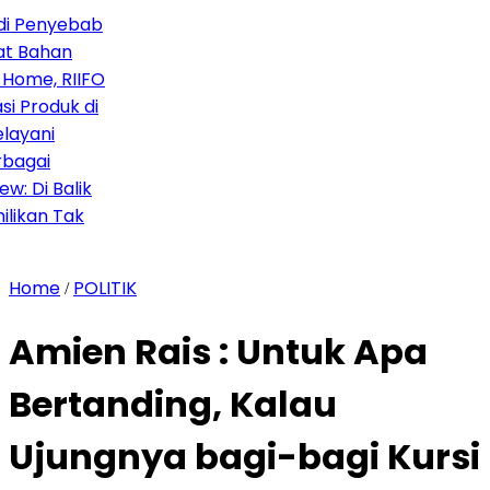
i Penyebab
 Bahan
Home, RIIFO
 Produk di
ayani
agai
 Di Balik
ikan Tak
Home
POLITIK
/
Amien Rais : Untuk Apa
Bertanding, Kalau
Ujungnya bagi-bagi Kursi