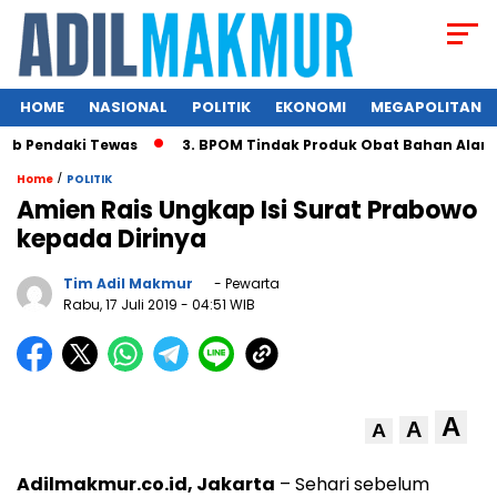
HOME
NASIONAL
POLITIK
EKONOMI
MEGAPOLITAN
b Pendaki Tewas
3. BPOM Tindak Produk Obat Bahan Alam B
/
Home
POLITIK
Amien Rais Ungkap Isi Surat Prabowo
kepada Dirinya
Tim Adil Makmur
- Pewarta
Rabu, 17 Juli 2019
- 04:51 WIB
A
A
A
Adilmakmur.co.id, Jakarta
– Sehari sebelum