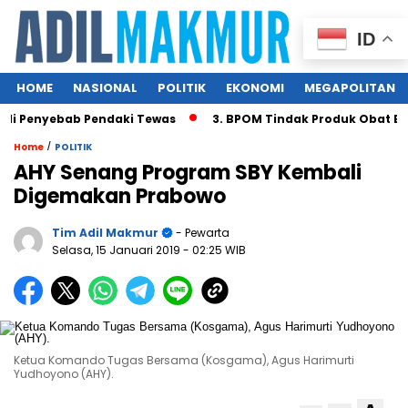
ID
HOME
NASIONAL
POLITIK
EKONOMI
MEGAPOLITAN
i Penyebab Pendaki Tewas
3. BPOM Tindak Produk Obat Bah
/
Home
POLITIK
AHY Senang Program SBY Kembali
Digemakan Prabowo
Tim Adil Makmur
- Pewarta
Selasa, 15 Januari 2019
- 02:25 WIB
Ketua Komando Tugas Bersama (Kosgama), Agus Harimurti
Yudhoyono (AHY).