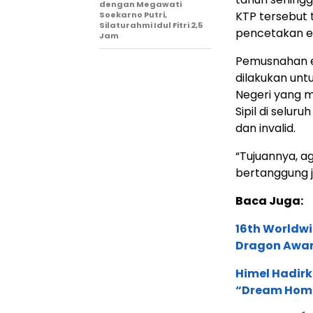
dengan Megawati
KTP tersebut 
Soekarno Putri,
Silaturahmi Idul Fitri 2,5
pencetakan e-
Jam
Pemusnahan e-
dilakukan unt
Negeri yang 
Sipil di selu
dan invalid.
“Tujuannya, a
bertanggung j
Baca Juga:
16th Worldwi
Dragon Award
Himel Hadirk
“Dream Hom