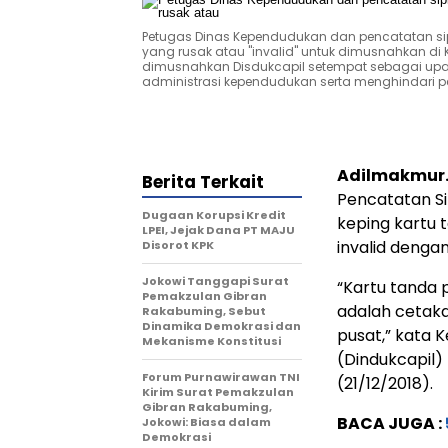
Petugas Dinas Kependudukan dan pencatatan sipi
yang rusak atau "invalid" untuk dimusnahkan di K
dimusnahkan Disdukcapil setempat sebagai upa
administrasi kependudukan serta menghindari 
Adilmakmur.
Berita Terkait
Pencatatan S
Dugaan Korupsi Kredit
keping kartu 
LPEI, Jejak Dana PT MAJU
invalid dengan
Disorot KPK
Jokowi Tanggapi Surat
“Kartu tanda 
Pemakzulan Gibran
adalah cetaka
Rakabuming, Sebut
Dinamika Demokrasi dan
pusat,” kata 
Mekanisme Konstitusi
(Dindukcapil)
Forum Purnawirawan TNI
(21/12/2018).
Kirim Surat Pemakzulan
Gibran Rakabuming,
BACA JUGA :
Jokowi: Biasa dalam
Demokrasi