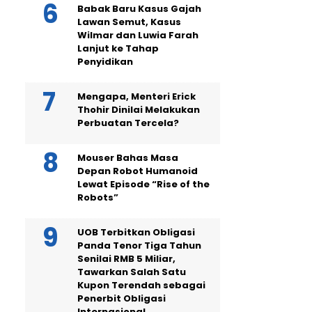
Babak Baru Kasus Gajah
Lawan Semut, Kasus
Wilmar dan Luwia Farah
Lanjut ke Tahap
Penyidikan
Mengapa, Menteri Erick
Thohir Dinilai Melakukan
Perbuatan Tercela?
Mouser Bahas Masa
Depan Robot Humanoid
Lewat Episode “Rise of the
Robots”
UOB Terbitkan Obligasi
Panda Tenor Tiga Tahun
Senilai RMB 5 Miliar,
Tawarkan Salah Satu
Kupon Terendah sebagai
Penerbit Obligasi
Internasional