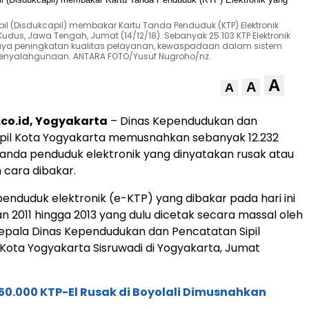
l (Disdukcapil) membakar Kartu Tanda Penduduk (KTP) Elektronik
udus, Jawa Tengah, Jumat (14/12/18). Sebanyak 25.103 KTP Elektronik
ya peningkatan kualitas pelayanan, kewaspadaan dalam sistem
penyalahgunaan. ANTARA FOTO/Yusuf Nugroho/nz.
A
A
A
co.id, Yogyakarta
– Dinas Kependudukan dan
ipil Kota Yogyakarta memusnahkan sebanyak 12.232
tanda penduduk elektronik yang dinyatakan rusak atau
 cara dibakar.
penduduk elektronik (e-KTP) yang dibakar pada hari ini
n 2011 hingga 2013 yang dulu dicetak secara massal oleh
Kepala Dinas Kependudukan dan Pencatatan Sipil
 Kota Yogyakarta Sisruwadi di Yogyakarta, Jumat
50.000 KTP-El Rusak di Boyolali Dimusnahkan