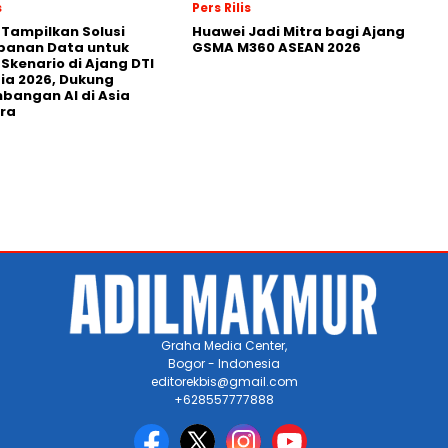
s
Pers Rilis
 Tampilkan Solusi
Huawei Jadi Mitra bagi Ajang
panan Data untuk
GSMA M360 ASEAN 2026
 Skenario di Ajang DTI
ia 2026, Dukung
angan AI di Asia
ra
Graha Media Center,
Bogor - Indonesia
editorekbis@gmail.com
+628557777888