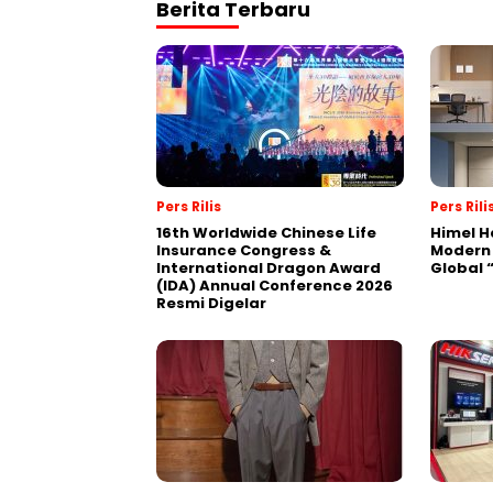
Berita Terbaru
Pers Rilis
Pers Rili
16th Worldwide Chinese Life
Himel H
Insurance Congress &
Modern
International Dragon Award
Global
(IDA) Annual Conference 2026
Resmi Digelar