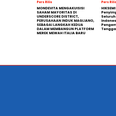
Pers Rilis
Pers Rili
MONDEVITA MENGAKUISISI
HIKSEMI
SAHAM MAYORITAS DI
Penyim
UNDERSCORE DISTRICT,
Seluruh
PERUSAHAAN INDUK MAGLIANO,
Indones
SEBAGAI LANGKAH KEDUA
Pengemb
DALAM MEMBANGUN PLATFORM
Tengga
MEREK MEWAH ITALIA BARU