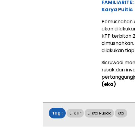
FAMILIARITÉ
Karya Puitis
Pemusnahan e-
akan dilakukan
KTP terbitan 2
dimusnahkan. 
dilakukan tiap
Sisruwadi me
rusak dan inv
pertanggungj
(eka)
Tag :
E-KTP
E-Ktp Rusak
Ktp