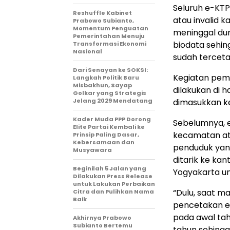
Seluruh e-KTP
Reshuffle Kabinet
atau invalid 
Prabowo Subianto,
Momentum Penguatan
meninggal dun
Pemerintahan Menuju
biodata sehin
Transformasi Ekonomi
Nasional
sudah terceta
Dari Senayan ke SOKSI:
Kegiatan pemu
Langkah Politik Baru
Misbakhun, Sayap
dilakukan di 
Golkar yang Strategis
Jelang 2029 Mendatang
dimasukkan k
Kader Muda PPP Dorong
Sebelumnya, 
Elite Partai Kembali ke
kecamatan at
Prinsip Paling Dasar,
Kebersamaan dan
penduduk yang
Musyawara
ditarik ke ka
Beginilah 5 Jalan yang
Yogyakarta un
Dilakukan Press Release
untuk Lakukan Perbaikan
“Dulu, saat m
Citra dan Pulihkan Nama
Baik
pencetakan e
pada awal tah
Akhirnya Prabowo
Subianto Bertemu
tahun sehingg