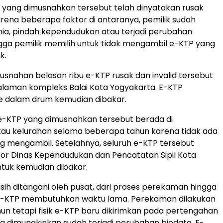
 yang dimusnahkan tersebut telah dinyatakan rusak
karena beberapa faktor di antaranya, pemilik sudah
ia, pindah kependudukan atau terjadi perubahan
gga pemilik memilih untuk tidak mengambil e-KTP yang
k.
snahan belasan ribu e-KTP rusak dan invalid tersebut
halaman kompleks Balai Kota Yogyakarta. E-KTP
e dalam drum kemudian dibakar.
e-KTP yang dimusnahkan tersebut berada di
au kelurahan selama beberapa tahun karena tidak ada
 mengambil. Setelahnya, seluruh e-KTP tersebut
ntor Dinas Kependudukan dan Pencatatan Sipil Kota
tuk kemudian dibakar.
asih ditangani oleh pusat, dari proses perekaman hingga
-KTP membutuhkan waktu lama. Perekaman dilakukan
un tetapi fisik e-KTP baru dikirimkan pada pertengahan
a dimungkinkan sudah terjadi perubahan biodata. E-