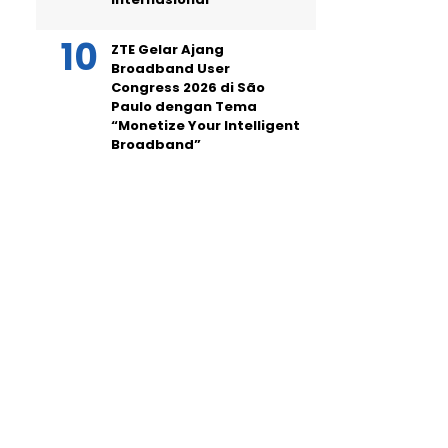
ZTE Gelar Ajang
Broadband User
Congress 2026 di São
Paulo dengan Tema
“Monetize Your Intelligent
Broadband”