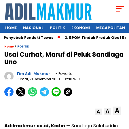
HOME
NASIONAL
POLITIK
EKONOMI
MEGAPOLITAN
 Penyebab Pendaki Tewas
3. BPOM Tindak Produk Obat Bahan
/
Home
POLITIK
Usai Curhat, Maruf di Peluk Sandiaga
Uno
Tim Adil Makmur
- Pewarta
Jumat, 21 Desember 2018
- 02:10 WIB
A
A
A
Adilmakmur.co.id, Kediri
— Sandiaga Salahuddin