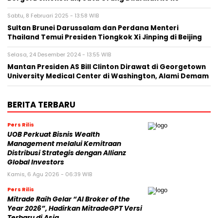
Sabtu, 8 Februari 2025 - 13:58 WIB
Sultan Brunei Darussalam dan Perdana Menteri
Thailand Temui Presiden Tiongkok Xi Jinping di Beijing
Selasa, 24 Desember 2024 - 13:55 WIB
Mantan Presiden AS Bill Clinton Dirawat di Georgetown
University Medical Center di Washington, Alami Demam
BERITA TERBARU
Pers Rilis
UOB Perkuat Bisnis Wealth
Management melalui Kemitraan
Distribusi Strategis dengan Allianz
Global Investors
Kamis, 6 Agu 2026 - 06:39 WIB
Pers Rilis
Mitrade Raih Gelar “AI Broker of the
Year 2026”, Hadirkan MitradeGPT Versi
Terbaru di Asia