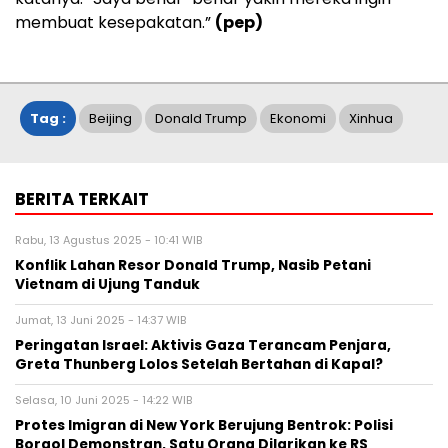
membuat kesepakatan.”
(pep)
Tag :
Beijing
Donald Trump
Ekonomi
Xinhua
BERITA TERKAIT
Rabu, 13 Agustus 2025 - 10:41 WIB
Konflik Lahan Resor Donald Trump, Nasib Petani
Vietnam di Ujung Tanduk
Jumat, 13 Juni 2025 - 14:37 WIB
Peringatan Israel: Aktivis Gaza Terancam Penjara,
Greta Thunberg Lolos Setelah Bertahan di Kapal?
Selasa, 10 Juni 2025 - 14:22 WIB
Protes Imigran di New York Berujung Bentrok: Polisi
Borgol Demonstran, Satu Orang Dilarikan ke RS