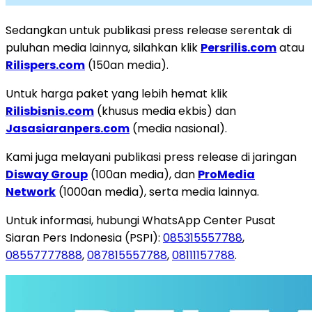
Sedangkan untuk publikasi press release serentak di
puluhan media lainnya, silahkan klik
Persrilis.com
atau
Rilispers.com
(150an media).
Untuk harga paket yang lebih hemat klik
Rilisbisnis.com
(khusus media ekbis) dan
Jasasiaranpers.com
(media nasional).
Kami juga melayani publikasi press release di jaringan
Disway Group
(100an media), dan
ProMedia
Network
(1000an media), serta media lainnya.
Untuk informasi, hubungi WhatsApp Center Pusat
Siaran Pers Indonesia (PSPI):
085315557788
,
08557777888
,
087815557788
,
08111157788
.