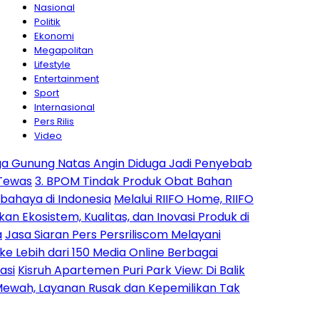
Nasional
Politik
Ekonomi
Megapolitan
Lifestyle
Entertainment
Sport
Internasional
Pers Rilis
Video
ng Natas Angin Diduga Jadi Penyebab
. BPOM Tindak Produk Obat Bahan
i Indonesia
Melalui RIIFO Home, RIIFO
stem, Kualitas, dan Inovasi Produk di
aran Pers Persriliscom Melayani
h dari 150 Media Online Berbagai
h Apartemen Puri Park View: Di Balik
Layanan Rusak dan Kepemilikan Tak