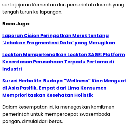
serta jajaran Kementan dan pemerintah daerah yang
tengah turun ke lapangan.
Baca Juga:
Laporan Cision Peringatkan Merek tentang
‘Jebakan Fragmentasi Data’ yang Merugikan
Lockton Memperkenalkan Lockton SAGE: Platform
Kecerdasan Perusahaan Terpadu Pertama di
Industri
Survei Herbalife: Budaya “Wellness” Kian Menguat
di Asia Pasifik, Empat dari Lima Konsumen
Memprioritaskan Kesehatan Holistik
Dalam kesempatan ini, ia menegaskan komitmen
pemerintah untuk mempercepat swasembada
pangan, dimulai dari beras.