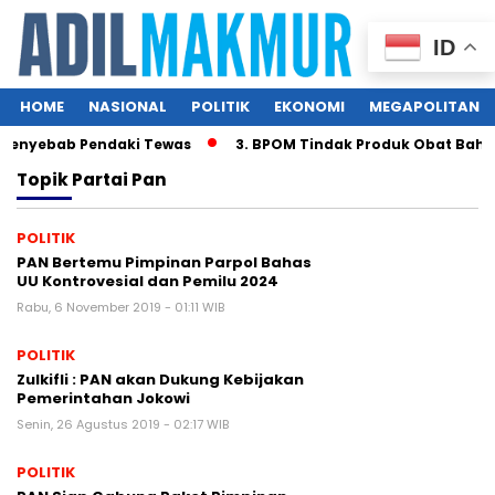
ID
HOME
NASIONAL
POLITIK
EKONOMI
MEGAPOLITAN
Penyebab Pendaki Tewas
3. BPOM Tindak Produk Obat Bahan
Topik
Partai Pan
POLITIK
PAN Bertemu Pimpinan Parpol Bahas
UU Kontrovesial dan Pemilu 2024
Rabu, 6 November 2019 - 01:11 WIB
POLITIK
Zulkifli : PAN akan Dukung Kebijakan
Pemerintahan Jokowi
Senin, 26 Agustus 2019 - 02:17 WIB
POLITIK