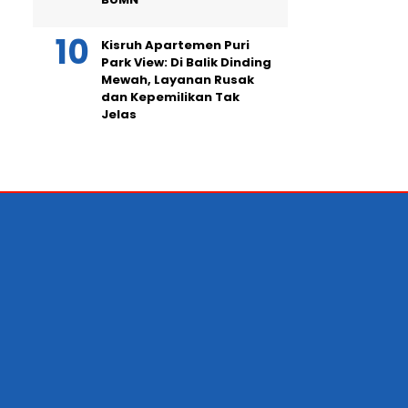
Kisruh Apartemen Puri
Park View: Di Balik Dinding
Mewah, Layanan Rusak
dan Kepemilikan Tak
Jelas