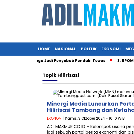
HOME
NASIONAL
POLITIK
EKONOMI
MEG
atas Angin Diduga Jadi Penyebab Pendaki Tewas
3. BPOM T
Topik
Hilirisasi
Minergi Media Luncurkan Por
Hilirisasi Tambang dan Ketah
EKONOMI
| Kamis, 3 Oktober 2024 - 16:10 WIB
ADILMAKMUR.CO.ID – Kelompok usaha pen
lagi sebuah portal berita ekonomi dan b