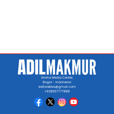
Graha Media Center,
Bogor - Indonesia
editorekbis@gmail.com
+628557777888