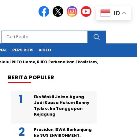
ID
NAL
PERS RILIS
VIDEO
lui RIIFO Home, RIIFO Perkenalkan Ekosistem, Kualitas, dan Inovas
BERITA POPULER
Eks Wakil Jaksa Agung
Jadi Kuasa Hukum Benny
Tjokro, Ini Tanggapan
Kejagung
Presiden ISWA Berkunjung
ke SUS ENVIRONMENT,