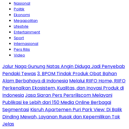
Nasional
Politik
Ekonomi
Megapolitan
Lifestyle
Entertainment
Sport
Internasional
Pers Rilis
Video
Jalur Naga Gunung Natas Angin Diduga Jadi Penyebab
Pendaki Tewas
3. BPOM Tindak Produk Obat Bahan
Alam Berbahaya di Indonesia
Melalui RIIFO Home, RIIFO
Perkenalkan Ekosistem, Kualitas, dan Inovasi Produk di
Indonesia
Jasa Siaran Pers Persriliscom Melayani
Publikasi ke Lebih dari 150 Media Online Berbagai
Segmentasi
Kisruh Apartemen Puri Park View: Di Balik
Dinding Mewah, Layanan Rusak dan Kepemilikan Tak
Jelas