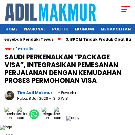
HOME
NASIONAL
POLITIK
EKONOMI
MEGAPOLITAN
yebab Pendaki Tewas
3. BPOM Tindak Produk Obat Bahan Ala
/
Home
Pers Rilis
SAUDI PERKENALKAN “PACKAGE
VISA”, INTEGRASIKAN PEMESANAN
PERJALANAN DENGAN KEMUDAHAN
PROSES PERMOHONAN VISA
Tim Adil Makmur
- Pewarta
Rabu, 8 Juli 2026
- 13:16 WIB