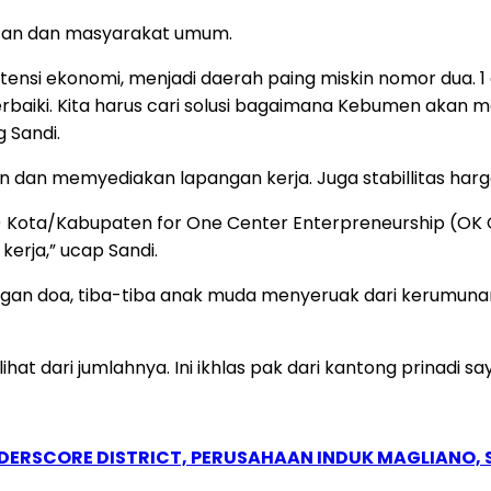
matan dan masyarakat umum.
tensi ekonomi, menjadi daerah paing miskin nomor dua. 
perbaiki. Kita harus cari solusi bagaimana Kebumen akan
g Sandi.
 dan memyediakan lapangan kerja. Juga stabillitas harg
Kota/Kabupaten for One Center Enterpreneurship (OK 
erja,” ucap Sandi.
p dengan doa, tiba-tiba anak muda menyeruak dari keru
at dari jumlahnya. Ini ikhlas pak dari kantong prinadi s
NDERSCORE DISTRICT, PERUSAHAAN INDUK MAGLIANO