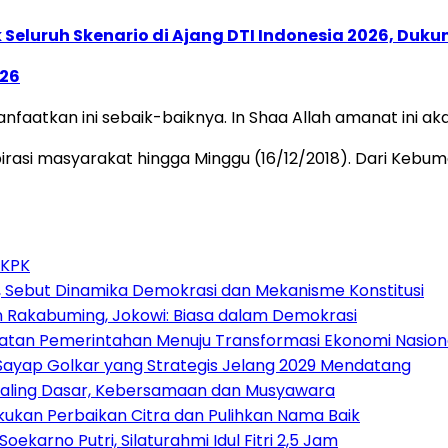
Seluruh Skenario di Ajang DTI Indonesia 2026, Duk
026
anfaatkan ini sebaik-baiknya. In Shaa Allah amanat ini a
asi masyarakat hingga Minggu (16/12/2018). Dari Kebume
 KPK
 Sebut Dinamika Demokrasi dan Mekanisme Konstitusi
n Rakabuming, Jokowi: Biasa dalam Demokrasi
atan Pemerintahan Menuju Transformasi Ekonomi Nasion
, Sayap Golkar yang Strategis Jelang 2029 Mendatang
p Paling Dasar, Kebersamaan dan Musyawara
akukan Perbaikan Citra dan Pulihkan Nama Baik
arno Putri, Silaturahmi Idul Fitri 2,5 Jam