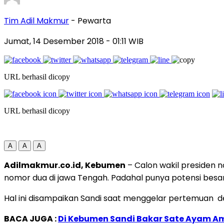
Tim Adil Makmur
- Pewarta
Jumat, 14 Desember 2018
- 01:11 WIB
URL berhasil dicopy
URL berhasil dicopy
A
A
A
Adilmakmur.co.id, Kebumen
– Calon wakil presiden 
nomor dua di jawa Tengah. Padahal punya potensi besa
Hal ini disampaikan Sandi saat menggelar pertemuan d
BACA JUGA :
Di Kebumen Sandi Bakar Sate Ayam Am