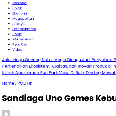
Nasional
Politik
Ekonomi
Megapolitan
Lifestyle
Entertainment
Sport
Internasional
Pers Rilis
Video
Jalur Naga Gunung Natas Angin Diduga Jadi Penyebab 
Perkenalkan Ekosistem, Kualitas, dan Inovasi Produk di I
Kisruh Apartemen Puri Park View: Di Balik Dinding Mewa
Home
POLITIK
/
Sandiaga Uno Gemes Kebu