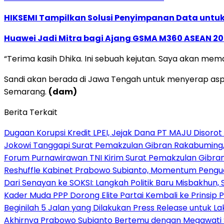
HIKSEMI Tampilkan Solusi Penyimpanan Data untuk 
Huawei Jadi Mitra bagi Ajang GSMA M360 ASEAN 2
“Terima kasih Dhika. Ini sebuah kejutan. Saya akan mem
Sandi akan berada di Jawa Tengah untuk menyerap aspir
Semarang.
(dam)
Berita Terkait
Dugaan Korupsi Kredit LPEI, Jejak Dana PT MAJU Disorot
Jokowi Tanggapi Surat Pemakzulan Gibran Rakabuming,
Forum Purnawirawan TNI Kirim Surat Pemakzulan Gibra
Reshuffle Kabinet Prabowo Subianto, Momentum Pengu
Dari Senayan ke SOKSI: Langkah Politik Baru Misbakhun
Kader Muda PPP Dorong Elite Partai Kembali ke Prinsi
Beginilah 5 Jalan yang Dilakukan Press Release untuk L
Akhirnya Prabowo Subianto Bertemu dengan Megawati Soek