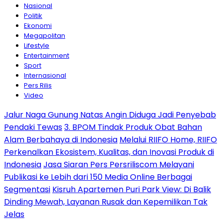
Nasional
Politik
Ekonomi
Megapolitan
Lifestyle
Entertainment
Sport
Internasional
Pers Rilis
Video
Jalur Naga Gunung Natas Angin Diduga Jadi Penyebab
Pendaki Tewas
3. BPOM Tindak Produk Obat Bahan
Alam Berbahaya di Indonesia
Melalui RIIFO Home, RIIFO
Perkenalkan Ekosistem, Kualitas, dan Inovasi Produk di
Indonesia
Jasa Siaran Pers Persriliscom Melayani
Publikasi ke Lebih dari 150 Media Online Berbagai
Segmentasi
Kisruh Apartemen Puri Park View: Di Balik
Dinding Mewah, Layanan Rusak dan Kepemilikan Tak
Jelas