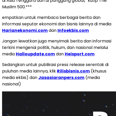
di Asia Tenggara dan di panggung global,” kutip The
Muslim 500.***
empatkan untuk membaca berbagai berita dan
informasi seputar ekonomi dan bisnis lainnya di media
Harianekonomi.com
dan
Infoekbis.com
Jangan lewatkan juga menyimak berita dan informasi
terkini mengenai politik, hukum, dan nasional melalui
media
Halloupdate.com
dan
Heisport.com
Sedangkan untuk publikasi press release serentak di
puluhan media lainnya, klik
Rilisbisnis.com
(khusus
media ekbis) dan
Jasasiaranpers.com
(media
nasional)