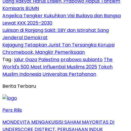
Uang Rakyat Harus Efisien, Prabowo Hapus Tantiem
Komisaris BUMN
Angelica Tengker Kukuhkan Visi Budaya dan Bangsa
Lewat KKK 2025–2030
Lukisan di Ranjang Sakit: SBY dan Istirahat Sang
Jenderal Demokrat
Kejagung Tetapkan Jurist Tan Tersangka Korupsi
Chromebook, Mangkir Pemeriksaan
Tag :
jalur Gaza
Palestina
prabowo subianto
The
World's 500 Most Influential Muslims 2025
Tokoh
Muslim Indonesia
Universitas Pertahanan
Berita Terbaru
Pers Rilis
MONDEVITA MENGAKUISISI SAHAM MAYORITAS DI
UNDERSCORE DISTRICT, PERUSAHAAN INDUK