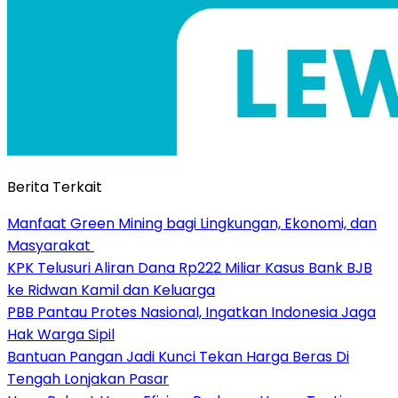
Berita Terkait
Manfaat Green Mining bagi Lingkungan, Ekonomi, dan
Masyarakat
KPK Telusuri Aliran Dana Rp222 Miliar Kasus Bank BJB
ke Ridwan Kamil dan Keluarga
PBB Pantau Protes Nasional, Ingatkan Indonesia Jaga
Hak Warga Sipil
Bantuan Pangan Jadi Kunci Tekan Harga Beras Di
Tengah Lonjakan Pasar