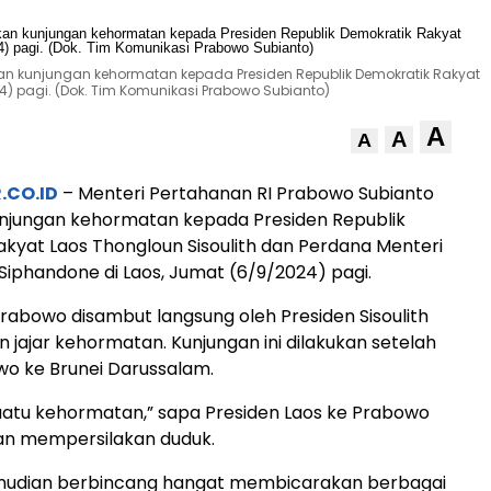
an kunjungan kehormatan kepada Presiden Republik Demokratik Rakyat
24) pagi. (Dok. Tim Komunikasi Prabowo Subianto)
A
A
A
.CO.ID
– Menteri Pertahanan RI Prabowo Subianto
njungan kehormatan kepada Presiden Republik
kyat Laos Thongloun Sisoulith dan Perdana Menteri
Siphandone di Laos, Jumat (6/9/2024) pagi.
abowo disambut langsung oleh Presiden Sisoulith
n jajar kehormatan. Kunjungan ini dilakukan setelah
o ke Brunei Darussalam.
suatu kehormatan,” sapa Presiden Laos ke Prabowo
an mempersilakan duduk.
udian berbincang hangat membicarakan berbagai