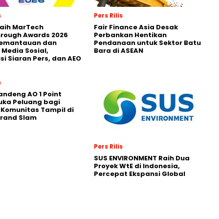
s
Pers Rilis
Raih MarTech
Fair Finance Asia Desak
hrough Awards 2026
Perbankan Hentikan
Pemantauan dan
Pendanaan untuk Sektor Batu
 Media Sosial,
Bara di ASEAN
usi Siaran Pers, dan AEO
s
andeng AO 1 Point
uka Peluang bagi
 Komunitas Tampil di
Grand Slam
Pers Rilis
SUS ENVIRONMENT Raih Dua
Proyek WtE di Indonesia,
Percepat Ekspansi Global