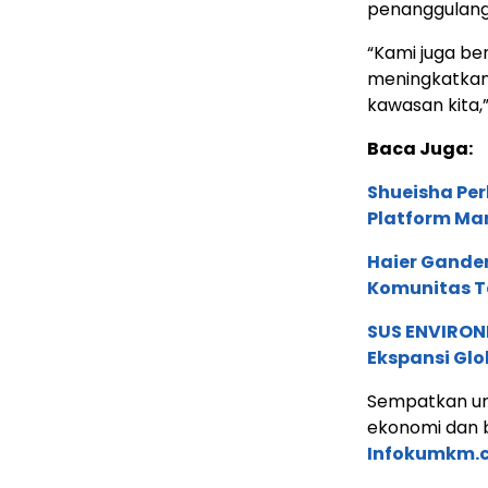
penanggulang
“Kami juga be
meningkatkan 
kawasan kita,
Baca Juga:
Shueisha Pe
Platform Ma
Haier Ganden
Komunitas T
SUS ENVIRONM
Ekspansi Glo
Sempatkan un
ekonomi dan b
Infokumkm.