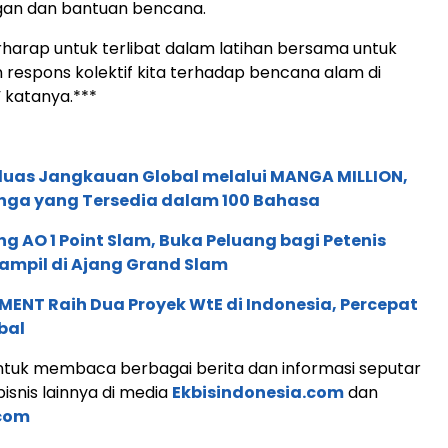
an dan bantuan bencana.
rharap untuk terlibat dalam latihan bersama untuk
respons kolektif kita terhadap bencana alam di
” katanya.***
rluas Jangkauan Global melalui MANGA MILLION,
nga yang Tersedia dalam 100 Bahasa
g AO 1 Point Slam, Buka Peluang bagi Petenis
ampil di Ajang Grand Slam
ENT Raih Dua Proyek WtE di Indonesia, Percepat
bal
tuk membaca berbagai berita dan informasi seputar
isnis lainnya di media
Ekbisindonesia.com
dan
com