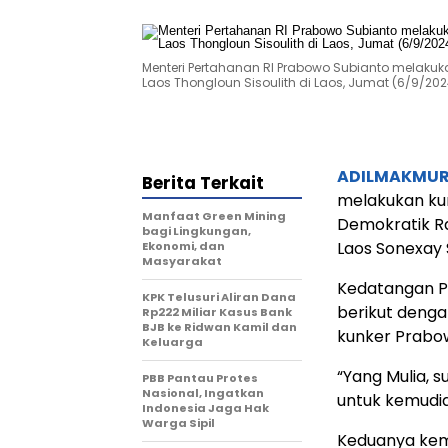
Menteri Pertahanan RI Prabowo Subianto melakuk
Laos Thongloun Sisoulith di Laos, Jumat (6/9/20
ADILMAKMUR
Berita Terkait
melakukan ku
Manfaat Green Mining
Demokratik Ra
bagi Lingkungan,
Laos Sonexay 
Ekonomi, dan
Masyarakat
Kedatangan Pr
KPK Telusuri Aliran Dana
berikut denga
Rp222 Miliar Kasus Bank
BJB ke Ridwan Kamil dan
kunker Prabow
Keluarga
“Yang Mulia, 
PBB Pantau Protes
Nasional, Ingatkan
untuk kemudi
Indonesia Jaga Hak
Warga Sipil
Keduanya kem