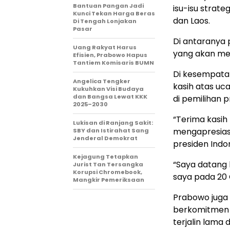
Bantuan Pangan Jadi
isu-isu strat
Kunci Tekan Harga Beras
dan Laos.
Di Tengah Lonjakan
Pasar
Di antaranya 
Uang Rakyat Harus
yang akan me
Efisien, Prabowo Hapus
Tantiem Komisaris BUMN
Di kesempata
Angelica Tengker
kasih atas uc
Kukuhkan Visi Budaya
dan Bangsa Lewat KKK
di pemilihan p
2025–2030
“Terima kasih
Lukisan di Ranjang Sakit:
mengapresiasi
SBY dan Istirahat Sang
Jenderal Demokrat
presiden Indon
Kejagung Tetapkan
“Saya datang 
Jurist Tan Tersangka
Korupsi Chromebook,
saya pada 20 
Mangkir Pemeriksaan
Prabowo juga
berkomitmen 
terjalin lama