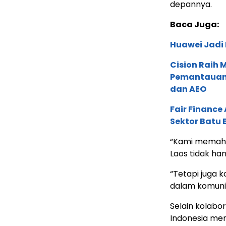
depannya.
Baca Juga:
Huawei Jadi
Cision Raih
Pemantauan d
dan AEO
Fair Financ
Sektor Batu 
“Kami memaha
Laos tidak han
“Tetapi juga 
dalam komunit
Selain kolab
Indonesia me