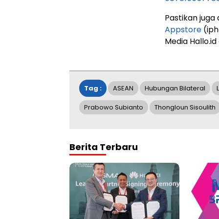
Pastikan juga
Appstore
(iph
Media Hallo.id
Tag :
ASEAN
Hubungan Bilateral
Prabowo Subianto
Thongloun Sisoulith
Berita Terbaru