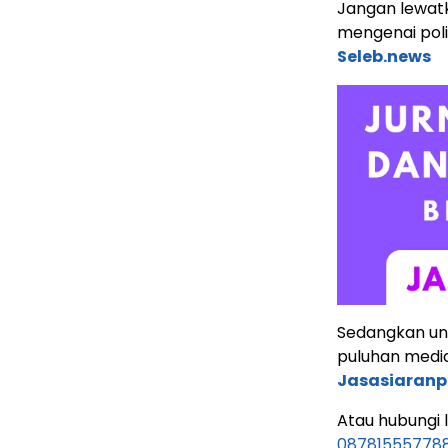
Jangan lewatk
mengenai poli
Seleb.news
Sedangkan untu
puluhan media 
Jasasiaranp
Atau hubungi
08781555778