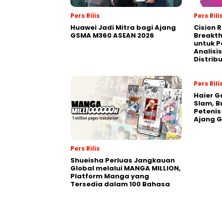
Pers Rilis
Pers Rili
Huawei Jadi Mitra bagi Ajang
Cision 
GSMA M360 ASEAN 2026
Breakt
untuk 
Analisis
Distrib
Pers Rili
Haier G
Slam, B
Petenis
Ajang 
Pers Rilis
Shueisha Perluas Jangkauan
Global melalui MANGA MILLION,
Platform Manga yang
Tersedia dalam 100 Bahasa