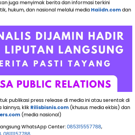
an juga menyimak berita dan informasi terkini
tik, hukum, dan nasional melalui media
Haiidn.com
dan
k publikasi press release di media ini atau serentak di
lainnya, klik
Rilisbisnis.com
(khusus media ekbis) dan
ers.com
(media nasional)
 langsung WhatsApp Center:
085315557788
,
8
,
08111157788
.