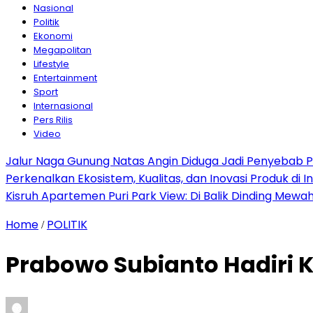
Nasional
Politik
Ekonomi
Megapolitan
Lifestyle
Entertainment
Sport
Internasional
Pers Rilis
Video
Jalur Naga Gunung Natas Angin Diduga Jadi Penyebab 
Perkenalkan Ekosistem, Kualitas, dan Inovasi Produk di I
Kisruh Apartemen Puri Park View: Di Balik Dinding Mewa
Home
POLITIK
/
Prabowo Subianto Hadiri 